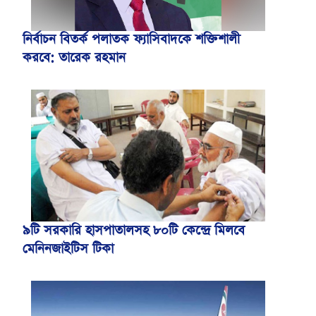
নির্বাচন বিতর্ক পলাতক ফ্যাসিবাদকে শক্তিশালী
করবে: তারেক রহমান
৯টি সরকারি হাসপাতালসহ ৮০টি কেন্দ্রে মিলবে
মেনিনজাইটিস টিকা