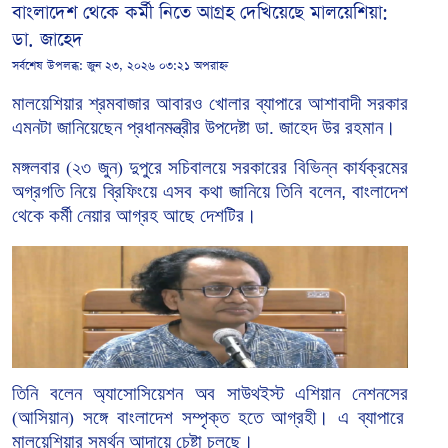
বাংলাদেশ থেকে কর্মী নিতে আগ্রহ দেখিয়েছে মালয়েশিয়া:
ডা. জাহেদ
সর্বশেষ উপলব্ধ:
জুন ২৩, ২০২৬ ০৩:২১ অপরাহ্ন
মালয়েশিয়ার শ্রমবাজার
আবারও
খোলার
ব্যাপারে
আশাবাদী
সরকার
এমনটা
জানিয়েছেন
প্রধানমন্ত্রীর
উপদেষ্টা
ডা
জাহেদ
উর
রহমান।
.
মঙ্গলবার
২৩
জুন
দুপুরে
সচিবালয়ে
সরকারের
বিভিন্ন
কার্যক্রমের
(
)
অগ্রগতি
নিয়ে
ব্রিফিংয়ে
এসব কথা জানিয়ে তিনি
বলেন, বাংলাদেশ
থেকে
কর্মী
নেয়ার আগ্রহ আছে দেশটির।
তিনি
বলেন অ্যাসোসিয়েশন
অব
সাউথইস্ট
এশিয়ান
নেশনসের
আসিয়ান
সঙ্গে
বাংলাদেশ
সম্পৃক্ত
হতে
আগ্রহী।
এ
ব্যাপারে
(
)
মালয়েশিয়ার
সমর্থন
আদায়ে
চেষ্টা
চলছে।