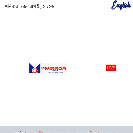
English
শনিবার, ০৮ আগস্ট, ২০২৬