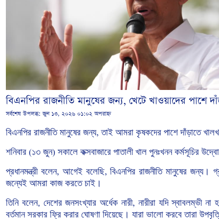
বিএনপির রাজনীতি মানুষের জন্য, খেটে খাওয়াদের পাশে দাঁড়াত
সর্বশেষ উপলব্ধ:
জুন ১৩, ২০২৬ ০১:০২ অপরাহ্ন
বিএনপির
রাজনীতি
মানুষের
জন্য
তাই
আমরা
কৃষকদের
পাশে
দাঁড়াতে
খালখ
,
শনিবার
১৩
জুন
সকালে
কক্সবাজারে
পাতালী
খাল
পুনঃখনন
কর্মসূচির
উদ্ব
(
)
প্রধানমন্ত্রী
বলেন
আগেই
বলেছি
বিএনপির
রাজনীতি
মানুষের
জন্য।
গ্
,
,
জন্যেই আমরা কাজ করতে চাই।
তিনি বলেন, দেশের
জনসংখ্যার
অর্ধেক
নারী
নারীরা
যদি
স্বাবলম্ভী
না
হ
,
বর্তমান
সরকার
ফ্রি
করার
ঘোষণা
দিয়েছে। যারা
ভালো
করবে
তারা উপবৃত