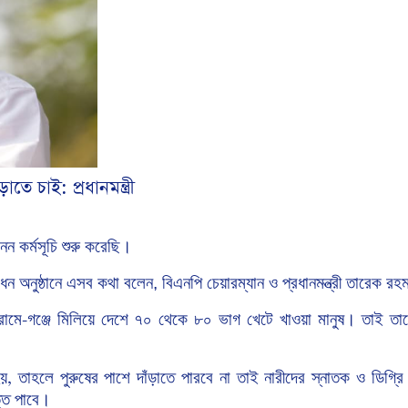
ে চাই: প্রধানমন্ত্রী
নন
কর্মসূচি
শুরু করেছি।
োধন
অনুষ্ঠানে এসব কথা বলেন, বিএনপি
চেয়ারম্যান
ও
প্রধানমন্ত্রী
তারেক
রহ
রামে
গঞ্জে
মিলিয়ে
দেশে
৭০
থেকে
৮০
ভাগ
খেটে
খাওয়া
মানুষ।
তাই তাদ
-
য়
তাহলে
পুরুষের
পাশে
দাঁড়াতে
পারবে
না
তাই নারীদের
স্নাতক
ও
ডিগ্রি
,
্তি পাবে।