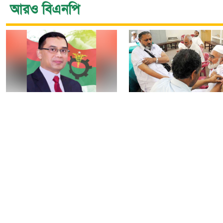
আরও বিএনপি
নির্বাচন বিতর্ক পলাতক
৯টি সরকারি হাসপাতালস
ফ্যাসিবাদকে শক্তিশালী
৮০টি কেন্দ্রে মিলবে
করবে: তারেক রহমান
মেনিনজাইটিস টিকা