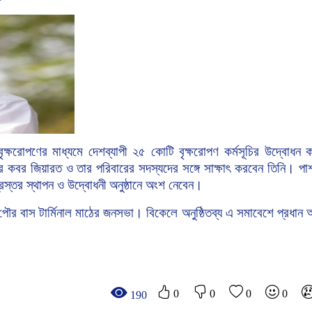
বৃক্ষরোপণের
মাধ্যমে
দেশব্যাপী
২৫
কোটি
বৃক্ষরোপণ
কর্মসূচির
উদ্বোধন
ক
র
কবর
জিয়ারত
ও
তার
পরিবারের
সদস্যদের
সঙ্গে
সাক্ষাৎ
করবেন
তিনি।
পা
্রস্তর
স্থাপন
ও
উদ্বোধনী
অনুষ্ঠানে
অংশ
নেবেন।
পৌর
বাস
টার্মিনাল
মাঠের
জনসভা।
বিকেলে
অনুষ্ঠিতব্য
এ
সমাবেশে
প্রধান
অ
0
0
0
0
190