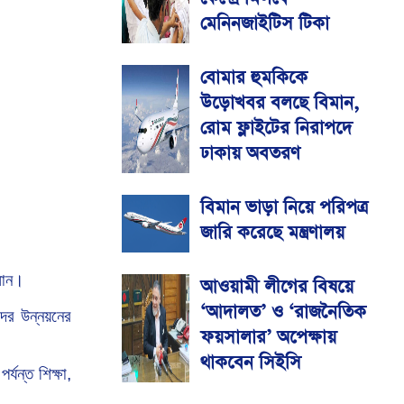
মেনিনজাইটিস টিকা
বোমার হুমকিকে
উড়োখবর বলছে বিমান,
রোম ফ্লাইটের নিরাপদে
ঢাকায় অবতরণ
বিমান ভাড়া নিয়ে পরিপত্র
জারি করেছে মন্ত্রণালয়
মান।
আওয়ামী লীগের বিষয়ে
‘আদালত’ ও ‘রাজনৈতিক
ের উন্নয়নের
ফয়সালার’ অপেক্ষায়
থাকবেন সিইসি
পর্যন্ত
শিক্ষা,