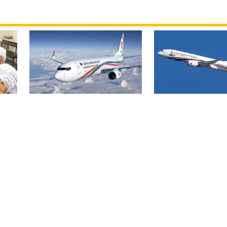
বিমান ভাড়া নিয়ে প
বোমার হুমকিকে উড়োখবর
হ
জারি করেছে মন্ত্রণ
বলছে বিমান, রোম ফ্লাইটের
নিরাপদে ঢাকায় অবতরণ