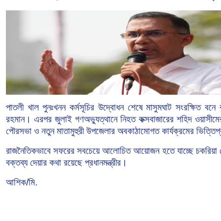
পাতলী
খাল
পুনঃখনন
কর্মসূচির
উদ্বোধন
শেষে
মাসুমঘাট
সংরক্ষিত
বনে
রহমান।
এরপর
জুলাই
গণঅভ্যুত্থানে
নিহত
কক্সবাজারের
শহিদ
ওয়াসীমে
পৌরসভা
ও
নতুন
মাতামুহুরী
উপজেলার
অবকাঠামোগত
কার্যক্রমের
ভিত্তিপ
রাজনৈতিকভাবে
সফরের
সবচেয়ে
আলোচিত
আয়োজন
হতে
যাচ্ছে
চকরিয়া
বক্তব্য
দেয়ার
কথা
রয়েছে
প্রধানমন্ত্রীর।
আশিক/মি.