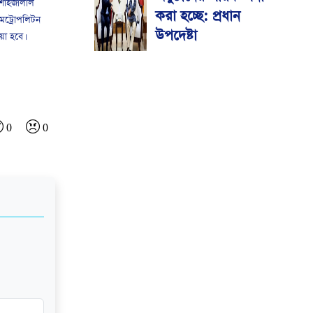
 শাহজালাল
করা হচ্ছে: প্রধান
মেট্রোপলিটন
উপদেষ্টা
য়া হবে।
0
0