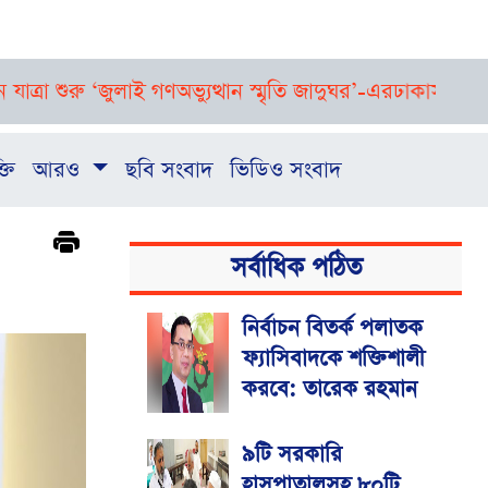
শুরু ‘জুলাই গণঅভ্যুত্থান স্মৃতি জাদুঘর’-এর
ঢাকাসহ দেশের বিভিন্ন 
্তি
আরও
ছবি সংবাদ
ভিডিও সংবাদ
সর্বাধিক পঠিত
নির্বাচন বিতর্ক পলাতক
ফ্যাসিবাদকে শক্তিশালী
করবে: তারেক রহমান
৯টি সরকারি
হাসপাতালসহ ৮০টি