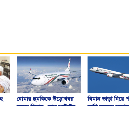
বিমান ভাড়া নিয়ে প
বোমার হুমকিকে উড়োখবর
হ
জারি করেছে মন্ত্রণ
বলছে বিমান, রোম ফ্লাইটের
নিরাপদে ঢাকায় অবতরণ