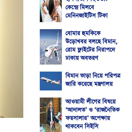
কেন্দ্রে মিলবে
মেনিনজাইটিস টিকা
বোমার হুমকিকে
উড়োখবর বলছে বিমান,
রোম ফ্লাইটের নিরাপদে
ঢাকায় অবতরণ
বিমান ভাড়া নিয়ে পরিপত্র
জারি করেছে মন্ত্রণালয়
আওয়ামী লীগের বিষয়ে
‘আদালত’ ও ‘রাজনৈতিক
ফয়সালার’ অপেক্ষায়
থাকবেন সিইসি