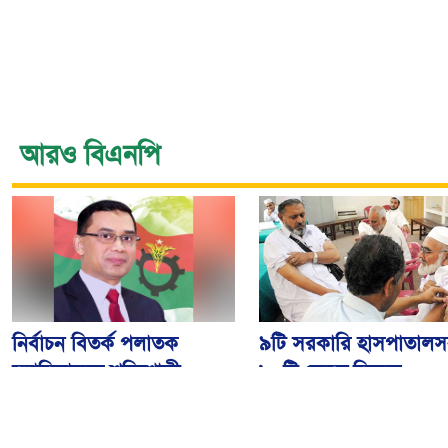
আরও বিএনপি
নির্বাচন বিতর্ক পলাতক
৯টি সরকারি হাসপাতালস
ফ্যাসিবাদকে শক্তিশালী
৮০টি কেন্দ্রে মিলবে
করবে: তারেক রহমান
মেনিনজাইটিস টিকা