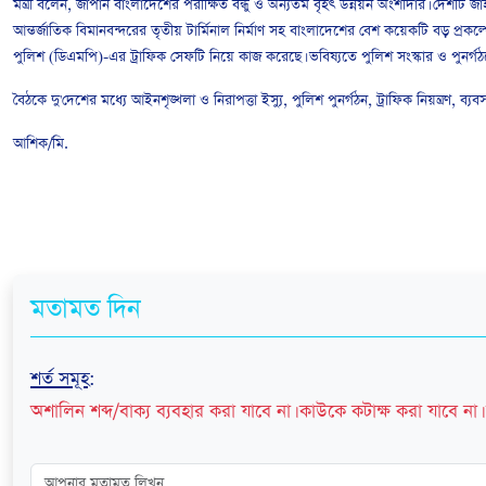
মন্ত্রী বলেন, জাপান বাংলাদেশের পরীক্ষিত বন্ধু ও অন্যতম বৃহৎ উন্নয়ন অংশীদার। দ
আন্তর্জাতিক বিমানবন্দরের তৃতীয় টার্মিনাল নির্মাণ সহ বাংলাদেশের বেশ কয়েকটি বড় প্
পুলিশ (ডিএমপি)-এর ট্রাফিক সেফটি নিয়ে কাজ করেছে। ভবিষ্যতে পুলিশ সংস্কার ও পুনর্গঠ
বৈঠকে দু'দেশের মধ্যে আইনশৃঙ্খলা ও নিরাপত্তা ইস্যু, পুলিশ পুনর্গঠন, ট্রাফিক নিয়ন্ত্রণ, ব্
আশিক/মি.
মতামত দিন
শর্ত সমূহ
:
অশালিন শব্দ/বাক্য ব্যবহার করা যাবে না। কাউকে কটাক্ষ করা যাবে না। 