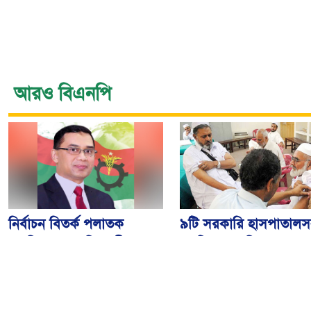
আরও বিএনপি
নির্বাচন বিতর্ক পলাতক
৯টি সরকারি হাসপাতালস
ফ্যাসিবাদকে শক্তিশালী
৮০টি কেন্দ্রে মিলবে
করবে: তারেক রহমান
মেনিনজাইটিস টিকা