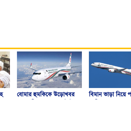
বিমান ভাড়া নিয়ে প
বোমার হুমকিকে উড়োখবর
হ
জারি করেছে মন্ত্রণ
বলছে বিমান, রোম ফ্লাইটের
নিরাপদে ঢাকায় অবতরণ