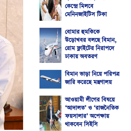
কেন্দ্রে মিলবে
মেনিনজাইটিস টিকা
বোমার হুমকিকে
উড়োখবর বলছে বিমান,
রোম ফ্লাইটের নিরাপদে
ঢাকায় অবতরণ
বিমান ভাড়া নিয়ে পরিপত্র
জারি করেছে মন্ত্রণালয়
আওয়ামী লীগের বিষয়ে
‘আদালত’ ও ‘রাজনৈতিক
ফয়সালার’ অপেক্ষায়
থাকবেন সিইসি