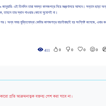
৯
জানুয়ারি
-
এই
তিনদিন
তারা
সমস্ত
কাগজপত্র
নিয়ে
মন্ত্রণালয়ে
আসবে।
সন্তান
ছাড়া
অন্
কে
,
তাহলে
তার
স্থান
পাওয়ার
কোনো
সুযোগই
না।
পর।
অন্য
সময়
মুক্তিযোদ্ধা
কোটার
কাগজপত্র
যাচাইবাছাই
হয়
সংশ্লিষ্ট
কলেজে
,
এবার
ক
0
0
0
0
411
কারো প্রতি আক্রমনাত্বক বক্তব্য পেশ করা যাবে না।