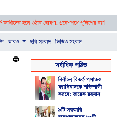
ের হলে ওঠার ঘোষণা, প্রবেশপথে পুলিশের ব্যারিকেড
প্রথমবার
্তি
আরও
ছবি সংবাদ
ভিডিও সংবাদ
সর্বাধিক পঠিত
নির্বাচন বিতর্ক পলাতক
ফ্যাসিবাদকে শক্তিশালী
করবে: তারেক রহমান
৯টি সরকারি