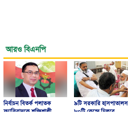
আরও বিএনপি
নির্বাচন বিতর্ক পলাতক
৯টি সরকারি হাসপাতালস
ফ্যাসিবাদকে শক্তিশালী
৮০টি কেন্দ্রে মিলবে
করবে: তারেক রহমান
মেনিনজাইটিস টিকা