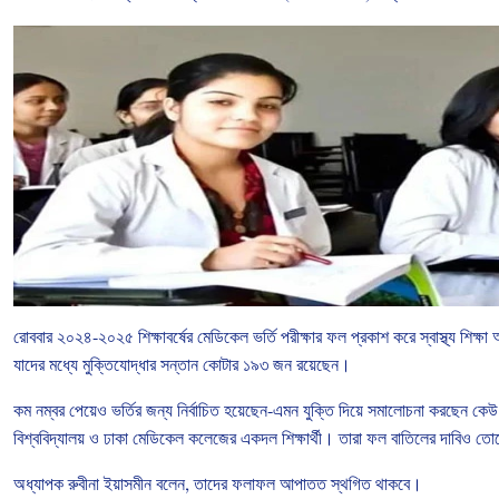
রোববার
২০২৪
-
২০২৫
শিক্ষাবর্ষের
মেডিকেল
ভর্তি
পরীক্ষার
ফল
প্রকাশ
করে
স্বাস্থ্য
শিক্ষা
যাদের
মধ্যে
মুক্তিযোদ্ধার
সন্তান
কোটার
১৯৩
জন
রয়েছেন।
কম
নম্বর
পেয়েও
ভর্তির
জন্য
নির্বাচিত
হয়েছেন
-
এমন
যুক্তি
দিয়ে
সমালোচনা
করছেন
কেউ
বিশ্ববিদ্যালয়
ও
ঢাকা
মেডিকেল
কলেজের
একদল
শিক্ষার্থী।
তারা
ফল
বাতিলের
দাবিও
তো
অধ্যাপক
রুবীনা
ইয়াসমীন
বলেন
,
তাদের
ফলাফল
আপাতত
স্থগিত
থাকবে।