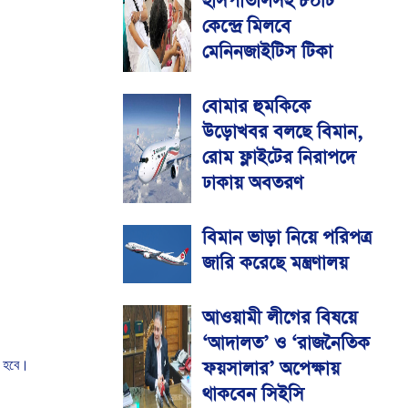
হাসপাতালসহ ৮০টি
কেন্দ্রে মিলবে
মেনিনজাইটিস টিকা
বোমার হুমকিকে
উড়োখবর বলছে বিমান,
রোম ফ্লাইটের নিরাপদে
ঢাকায় অবতরণ
বিমান ভাড়া নিয়ে পরিপত্র
জারি করেছে মন্ত্রণালয়
আওয়ামী লীগের বিষয়ে
‘আদালত’ ও ‘রাজনৈতিক
ফয়সালার’ অপেক্ষায়
হবে।
থাকবেন সিইসি