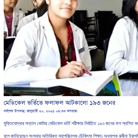
মেডিকেল ভর্তিতে ফলাফল আটকালো ১৯৩ জনের
সর্বশেষ উপলব্ধ:
জানুয়ারী ২০, ২০২৫ ০৯:৩৩ অপরাহ্ন
মুক্তিযোদ্ধার
সন্তান
কোটায়
মেডিকেল
ভর্তি
পরীক্ষায়
নির্বাচিত
১৯৩
জনের
ফল
স্থগিত
ক
বলে জানিয়েছেন সংস্থার
অতিরিক্ত
মহাপরিচালক
(
চিকিৎসা
শিক্ষা
)
অধ্যাপক
রুবীনা
ইয়াস