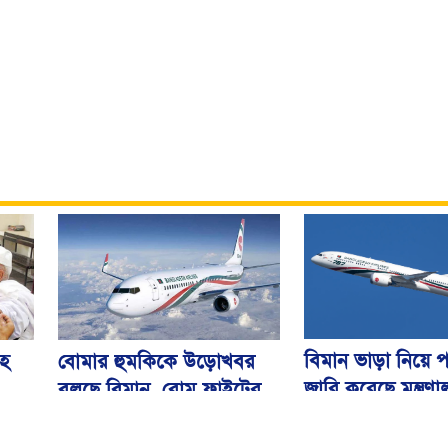
বিমান ভাড়া নিয়ে প
বোমার হুমকিকে উড়োখবর
হ
জারি করেছে মন্ত্রণ
বলছে বিমান, রোম ফ্লাইটের
নিরাপদে ঢাকায় অবতরণ