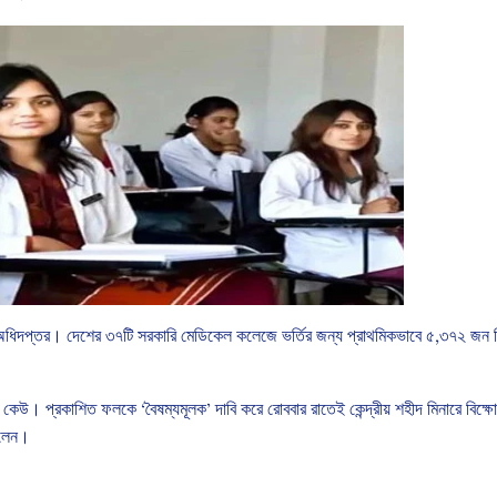
অধিদপ্তর।
দেশের
৩৭টি
সরকারি
মেডিকেল
কলেজে
ভর্তির
জন্য
প্রাথমিকভাবে
৫
,
৩৭২
জন
কেউ।
প্রকাশিত
ফলকে
‘
বৈষম্যমূলক
’
দাবি
করে
রোববার
রাতেই
কেন্দ্রীয়
শহীদ
মিনারে
বিক্ষ
লেন।