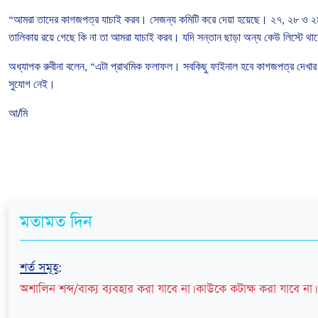
“
আমরা
তাদের
কাগজপত্র
যাচাই
করব।
সেজন্য
কমিটি
করে
দেয়া
হয়েছে।
২৭
,
২৮
ও
২
তালিকায়
রয়ে
গেছে
কি
না
তা
আমরা
যাচাই
করব।
যদি
সন্তান
ছাড়া
অন্য
কেউ
লিস্টে
থা
অধ্যাপক
রুবীনা
বলেন
, “
এটা
প্রাথমিক
ফলাফল।
সবকিছু
ফাইনাল
হবে
কাগজপত্র
দেখার
সুযোগ
নেই।
আ/মি
মতামত দিন
শর্ত সমূহ
:
অশালিন শব্দ/বাক্য ব্যবহার করা যাবে না। কাউকে কটাক্ষ করা যাবে না। 