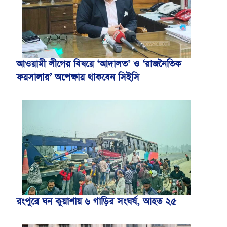
আওয়ামী লীগের বিষয়ে ‘আদালত’ ও ‘রাজনৈতিক
ফয়সালার’ অপেক্ষায় থাকবেন সিইসি
রংপুরে ঘন কুয়াশায় ৬ গাড়ির সংঘর্ষ, আহত ২৫