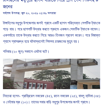
টাঙ্গাইলের মধুপুরে ছাগল বাঁচাতে গিয়ে প্রাণ গেল শিশুসহ ৪
জনের
সর্বশেষ উপলব্ধ:
জুন ২০, ২০২৬ ০১:৩৬ অপরাহ্ন
টাঙ্গাইলের
মধুপুর
উপজেলায়
জলই
গ্রামে
একটি
ছাগল
পরিত্যক্ত
সেপটিক
ট্যাংকে
পড়ে
যায়।
পরে
ছাগলটি
উদ্ধার
করতে
প্রথমে
একজন
সেফটিক
ট্যাংকে
নামেন।
একপর্যায়ে
তাকে
উদ্ধার
করতে
গিয়ে
আরও
তিনজন
প্রবেশ
করেন।
পরে
বিষাক্ত
গ্যাসে
শ্বাসরুদ্ধ
হয়ে
ঘটনাস্থলেই
শিশুসহ চারজনের
মৃত্যু
হয়।
শনিবার
(
২০
জুন
)
সকালে
এঘটনা
ঘটে।
নিহতরা
হলেন
-
গ্রাব্রিয়েল
নকরেক
(
৪৫
),
রতন
নকরেক
(
২৫
),
বাবলু
হাদিমা
(
৩৫
)
ও
নেইমার
ম্রং
(
১০
)
।
তাদের
সবার
বাড়ি
মধুপুর
উপজেলার
জলই
গ্রামে।