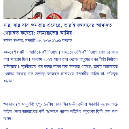
যারা বার বার ক্ষমতায় এসেছে, তারাই জনগণের আমানত
খেয়ানত করেছে: জামায়াতের আমির।
সর্বশেষ উপলব্ধ:
জানুয়ারী ০৩, ২০২৫ ১২:৫৯ অপরাহ্ন
কম
-
বেশি
সবাই
এ
জাতিকে
কষ্ট
দিয়েছে।
সবচেয়ে
বেশি
কষ্ট
দিয়েছে
গেল
১৫
বছর
যারা
ক্ষমতায় ছিল।
সবশেষ ২০২৪
সালে
তারা
দেশের
মানুষের
ওপর
নির্মম
নির্যাতন
চালিয়েছে।
স্বাধীনতার
পরে
দফায়
দফায়
যারা
ক্ষমতায়
এসেছে
,
তারাই
আমানতের
খেয়ানত
করেছে বলে মন্তব্য করেছেন
জামায়া
তে
ইসলামীর
আমির
ডা
.
শ
ফিকুর
রহমান।
শুক্রবার
(
৩
জানুয়ারি
)
দুপুর
১২টায়
নবাব
সিরাজ
-
উদ
-
দ্দৌলা
সরকারি
কলেজ
মাঠে
নাটোর
জেলা
জামায়া
তের
কর্মী
স
ম্মেল
নে
প্রধান
অতিথির
বক্ত
ব্যে
তি
নি
এসব
কথা
ব
লেন।