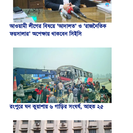
আওয়ামী লীগের বিষয়ে ‘আদালত’ ও ‘রাজনৈতিক
ফয়সালার’ অপেক্ষায় থাকবেন সিইসি
রংপুরে ঘন কুয়াশায় ৬ গাড়ির সংঘর্ষ, আহত ২৫