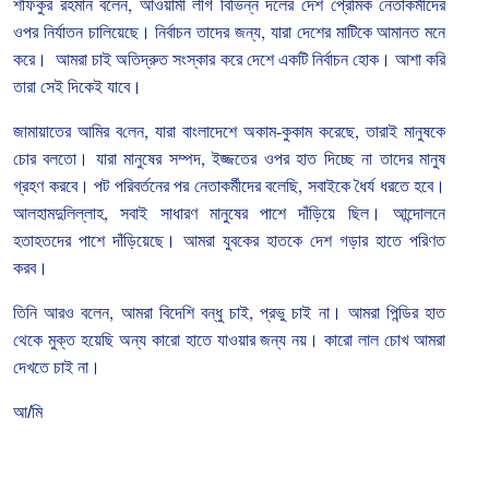
শ
ফিকুর
রহমান
বলেন
,
আওয়ামী
লীগ
বিভিন্ন
দলের
দেশ
প্রেমিক
নেতাকর্মীদের
ওপর
নির্যাতন
চালিয়েছে।
নির্বাচন
তাদের
জন্য
,
যারা
দেশের
মাটিকে
আমানত
মনে
করে।
আমরা
চাই
অতিদ্রুত
সংস্কার
করে
দেশে
একটি
নির্বাচন
হোক।
আশা
করি
তারা
সেই
দিকেই
যাবে।
জামায়াতের
আমির
ব
লেন
,
যারা
বাংলাদেশে
অকাম
-
কুকাম
করেছে
,
তারাই
মানুষকে
চোর
বলতো।
যারা
মানুষের
সম্পদ
,
ইজ্জতের
ওপর
হাত
দিচ্ছে
না
তাদের
মানুষ
গ্রহণ
করবে।
পট
পরিবর্তনের
পর
নেতাকর্মীদের
বলেছি
,
সবাইকে
ধৈর্য
ধরতে
হবে।
আলহামদুলিল্লাহ
,
সবাই
সাধারণ
মানুষের
পাশে
দাঁড়িয়ে
ছিল।
আন্দোলনে
হতাহতদের
পাশে
দাঁড়িয়েছে।
আমরা
যুবকের
হাতকে
দেশ
গড়ার
হাতে
পরিণত
করব।
তিনি
আরও
বলেন
,
আমরা
বিদেশি
বন্ধু
চাই
,
প্রভু
চাই
না।
আমরা
পিন্ডির
হাত
থেকে
মুক্ত
হয়েছি
অন্য
কারো
হাতে
যাওয়ার
জন্য
নয়।
কারো
লাল
চোখ
আমরা
দেখতে
চাই
না।
আ/মি