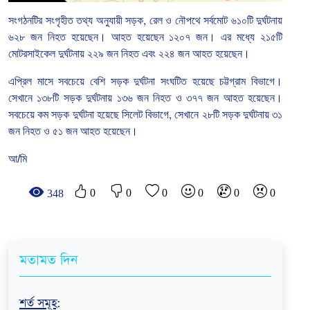
সংগঠনটির
সংগৃহীত
তথ্য
অনুযায়ী
সড়ক
,
রেল
ও
নৌপথে
সর্বমোট
৬১০টি
দুর্ঘটনায়
৬২৮
জন
নিহত
হয়েছেন।
আহত
হয়েছেন
১২০৭
জন।
এর
মধ্যে
২১৫টি
মোটরসাইকেল
দুর্ঘটনায়
২২৯
জন
নিহত
এবং
২২৪
জন
আহত
হয়েছেন।
এপ্রিল
মাসে
সবচেয়ে
বেশি
সড়ক
দুর্ঘটনা
সংঘটিত
হয়েছে
চট্টগ্রাম
বিভাগে।
সেখানে
১৩৮টি
সড়ক
দুর্ঘটনায়
১৩৬
জন
নিহত
ও
৩৭৭
জন
আহত
হয়েছেন।
সবচেয়ে
কম
সড়ক
দুর্ঘটনা
হয়েছে
সিলেট
বিভাগে
,
সেখানে
২৮টি
সড়ক
দুর্ঘটনায়
৩১
জন
নিহত
ও
৫১
জন
আহত
হয়েছেন।
আ/মি
0
0
0
0
0
0
348
মতামত দিন
শর্ত সমূহ
: