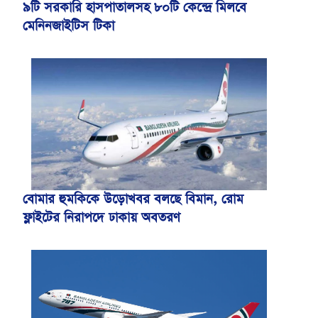
৯টি সরকারি হাসপাতালসহ ৮০টি কেন্দ্রে মিলবে
মেনিনজাইটিস টিকা
বোমার হুমকিকে উড়োখবর বলছে বিমান, রোম
ফ্লাইটের নিরাপদে ঢাকায় অবতরণ