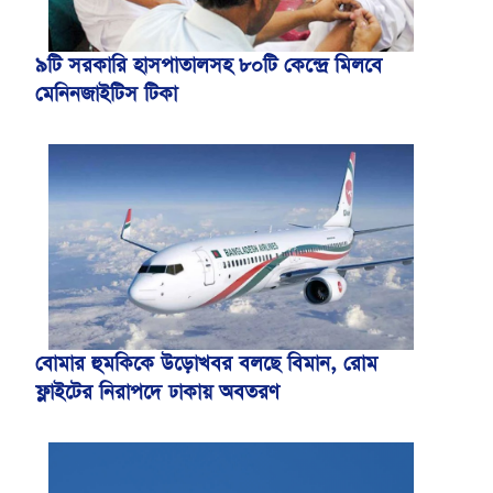
৯টি সরকারি হাসপাতালসহ ৮০টি কেন্দ্রে মিলবে
মেনিনজাইটিস টিকা
বোমার হুমকিকে উড়োখবর বলছে বিমান, রোম
ফ্লাইটের নিরাপদে ঢাকায় অবতরণ