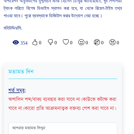
অপারেশন
অনুবিভাগের
যুগ্মসচিব
মনির
হোসেন
চৌধুরী
জাানয়েছেন
,
খুব
শিগগিরই
ট্যাংক
লরিতে
বিশেষ
ডিভাইস
স্থাপন
করা
হবে
,
যা
থেকে
রিয়েল
-
টাইম
তথ্য
পাওয়া
যাবে। পুরো
ব্যবস্থাকে
ডিজিটাল
করার
উদ্যোগ
নেয়া
হচ্ছে।
মহিউদ্দিন/মি.
0
0
0
0
0
0
354
মতামত দিন
শর্ত সমূহ
:
অশালিন শব্দ/বাক্য ব্যবহার করা যাবে না। কাউকে কটাক্ষ করা
যাবে না। কারো প্রতি আক্রমনাত্বক বক্তব্য পেশ করা যাবে না।