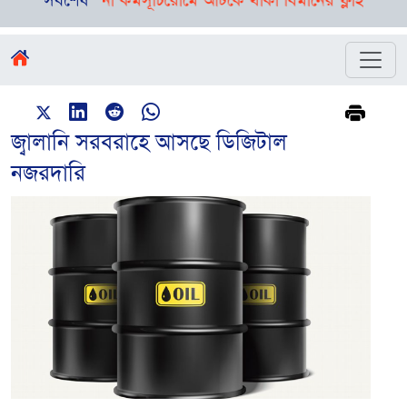
দিনভর নানা কর্মসূচি
সর্বশেষ
রোমে আটকে থাকা বিমানের ফ্লাইট ঢাকায় পৌঁছে
জ্বালানি সরবরাহে আসছে ডিজিটাল
নজরদারি