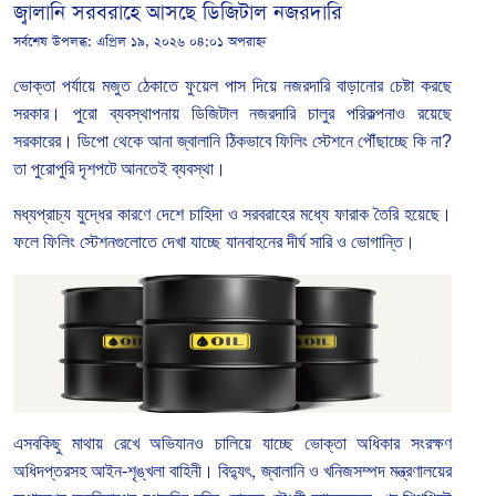
জ্বালানি সরবরাহে আসছে ডিজিটাল নজরদারি
সর্বশেষ উপলব্ধ:
এপ্রিল ১৯, ২০২৬ ০৪:০১ অপরাহ্ন
ভোক্তা
পর্যায়ে
মজুত
ঠেকাতে
ফুয়েল
পাস
দিয়ে
নজরদারি
বাড়ানোর
চেষ্টা
করছে
সরকার।
পুরো
ব্যবস্থাপনায়
ডিজিটাল
নজরদারি
চালুর
পরিকল্পনাও
রয়েছে
সরকারের। ডিপো
থেকে
আনা
জ্বালানি
ঠিকভাবে
ফিলিং
স্টেশনে
পৌঁছাচ্ছে
কি
না?
তা পুরোপুরি দৃশপটে আনতেই ব্যবস্থা।
মধ্যপ্রাচ্য যুদ্ধের কারণে দেশে
চাহিদা
ও
সরবরাহের
মধ্যে
ফারাক
তৈরি
হয়েছে।
ফলে
ফিলিং
স্টেশনগুলোতে
দেখা
যাচ্ছে
যানবাহনের
দীর্ঘ
সারি
ও
ভোগান্তি।
এসবকিছু মাথায় রেখে অভিযানও চালিয়ে যাচ্ছে ভোক্তা অধিকার সংরক্ষণ
অধিদপ্তরসহ আইন-শৃঙ্খলা বাহিনী। বিদ্যুৎ
,
জ্বালানি
ও
খনিজসম্পদ
মন্ত্রণালয়ের