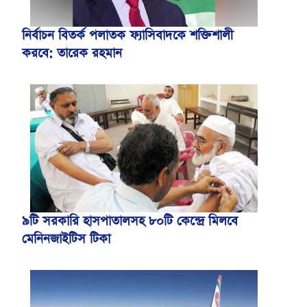
নির্বাচন বিতর্ক পলাতক ফ্যাসিবাদকে শক্তিশালী
করবে: তারেক রহমান
৯টি সরকারি হাসপাতালসহ ৮০টি কেন্দ্রে মিলবে
মেনিনজাইটিস টিকা