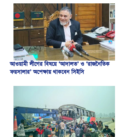
আওয়ামী লীগের বিষয়ে ‘আদালত’ ও ‘রাজনৈতিক
ফয়সালার’ অপেক্ষায় থাকবেন সিইসি