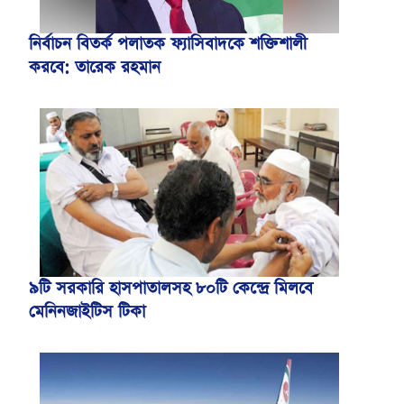
নির্বাচন বিতর্ক পলাতক ফ্যাসিবাদকে শক্তিশালী
করবে: তারেক রহমান
৯টি সরকারি হাসপাতালসহ ৮০টি কেন্দ্রে মিলবে
মেনিনজাইটিস টিকা