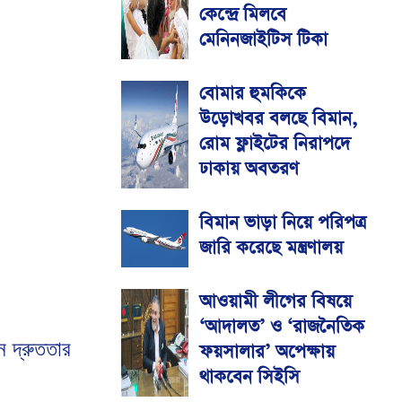
কেন্দ্রে মিলবে
মেনিনজাইটিস টিকা
বোমার হুমকিকে
উড়োখবর বলছে বিমান,
রোম ফ্লাইটের নিরাপদে
ঢাকায় অবতরণ
বিমান ভাড়া নিয়ে পরিপত্র
জারি করেছে মন্ত্রণালয়
আওয়ামী লীগের বিষয়ে
‘আদালত’ ও ‘রাজনৈতিক
 দ্রুততার
ফয়সালার’ অপেক্ষায়
থাকবেন সিইসি