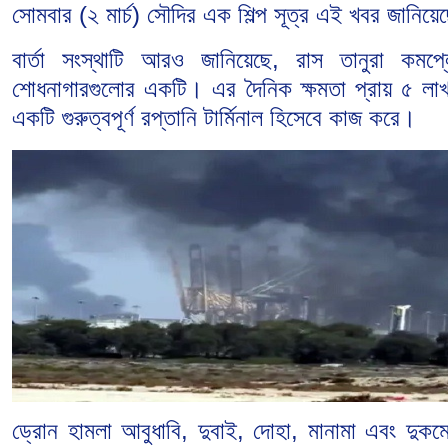
সোমবার (২ মার্চ) সৌদির এক শিল্প সূত্র এই খবর জানিয়ে
বার্তা সংস্থাটি আরও জানিয়েছে, রাস তানুরা কমপ্ল
শোধনাগারগুলোর একটি। এর দৈনিক ক্ষমতা প্রায় ৫ ল
একটি গুরুত্বপূর্ণ রপ্তানি টার্মিনাল হিসেবে কাজ করে।
ড্রোন হামলা আবুধাবি, দুবাই, দোহা, মানামা এবং দ