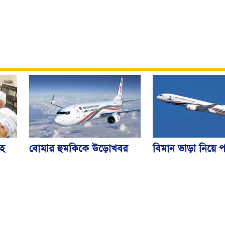
বিমান ভাড়া নিয়ে প
বোমার হুমকিকে উড়োখবর
হ
জারি করেছে মন্ত্রণ
বলছে বিমান, রোম ফ্লাইটের
নিরাপদে ঢাকায় অবতরণ