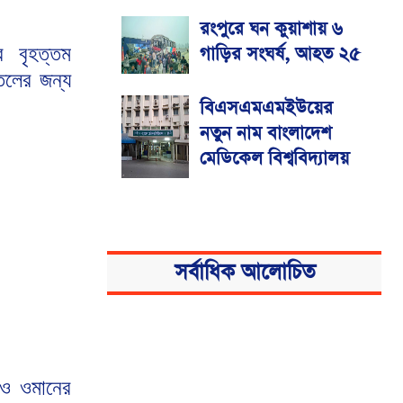
রংপুরে ঘন কুয়াশায় ৬
র বৃহত্তম
গাড়ির সংঘর্ষ, আহত ২৫
েলের জন্য
বিএসএমএমইউয়ের
নতুন নাম বাংলাদেশ
মেডিকেল বিশ্ববিদ্যালয়
সর্বাধিক আলোচিত
 ও ওমানের