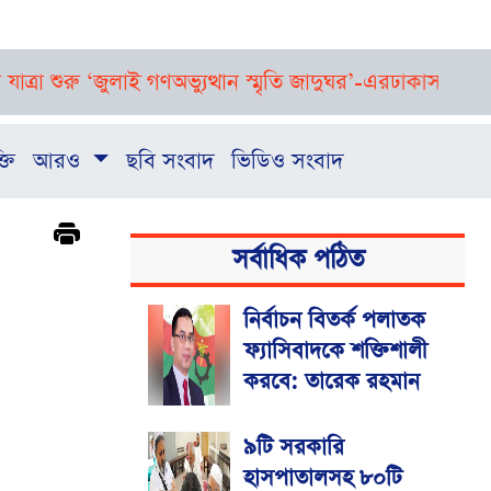
শুরু ‘জুলাই গণঅভ্যুত্থান স্মৃতি জাদুঘর’-এর
ঢাকাসহ দেশের বিভিন্ন 
্তি
আরও
ছবি সংবাদ
ভিডিও সংবাদ
সর্বাধিক পঠিত
নির্বাচন বিতর্ক পলাতক
ফ্যাসিবাদকে শক্তিশালী
করবে: তারেক রহমান
৯টি সরকারি
হাসপাতালসহ ৮০টি