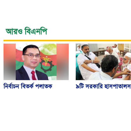
আরও বিএনপি
নির্বাচন বিতর্ক পলাতক
৯টি সরকারি হাসপাতালস
ফ্যাসিবাদকে শক্তিশালী
৮০টি কেন্দ্রে মিলবে
করবে: তারেক রহমান
মেনিনজাইটিস টিকা