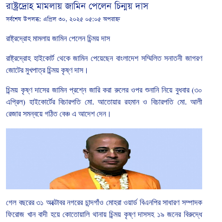
রাষ্ট্রদ্রোহ মামলায় জামিন পেলেন চিন্ময় দাস
সর্বশেষ উপলব্ধ:
এপ্রিল ৩০, ২০২৫ ০৫:০৫ অপরাহ্ন
রাষ্ট্রদ্রোহ মামলায় জামিন পেলেন চিন্ময়
দাস
রাষ্ট্রদ্রোহ হাইকোর্ট থেকে জামিন পেয়েছেন বাংলাদেশ
সম্মিলিত
সনাতনী
জাগরণ
জোটের
মুখপাত্র
চিন্ময়
কৃষ্ণ
দাস।
চিন্ময়
কৃষ্ণ
দাসের
জামিন
প্রশ্নে
জারি
করা
রুলের
ওপর
শুনানি
নিয়ে
বুধবার
(
৩০
এপ্রিল
)
হাইকোর্টের
বিচারপতি
মো
.
আতোয়ার
রহমান
ও
বিচারপতি
মো
.
আলী
রেজার
সমন্বয়ে
গঠিত
বেঞ্চ
এ
আদেশ
দেন।
গেল বছরের
৩১
অক্টোবর
নগরের
চান্দগাঁও
মোহরা
ওয়ার্ড
বিএনপির
সাধারণ
সম্পাদক
ফিরোজ
খান
বাদী
হয়ে
কোতোয়ালি
থানায়
চিন্ময়
কৃষ্ণ
দাসসহ
১৯
জনের
বিরুদ্ধে