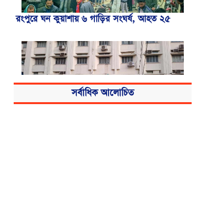
রংপুরে ঘন কুয়াশায় ৬ গাড়ির সংঘর্ষ, আহত ২৫
সর্বাধিক আলোচিত
বিএসএমএমইউয়ের নতুন নাম বাংলাদেশ
মেডিকেল বিশ্ববিদ্যালয়