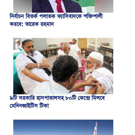
নির্বাচন বিতর্ক পলাতক ফ্যাসিবাদকে শক্তিশালী
করবে: তারেক রহমান
৯টি সরকারি হাসপাতালসহ ৮০টি কেন্দ্রে মিলবে
মেনিনজাইটিস টিকা