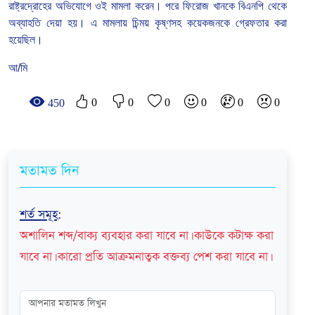
রাষ্ট্রদ্রোহের
অভিযোগে
ওই
মামলা
করেন।
পরে
ফিরোজ
খানকে
বিএনপি
থেকে
অব্যাহতি
দেয়া
হয়।
এ
মামলায়
চিন্ময়
কৃষ্ণসহ
কয়েকজনকে
গ্রেফতার
করা
হয়েছিল
।
আ/মি
0
0
0
0
0
0
450
মতামত দিন
শর্ত সমূহ
:
অশালিন শব্দ/বাক্য ব্যবহার করা যাবে না। কাউকে কটাক্ষ করা
যাবে না। কারো প্রতি আক্রমনাত্বক বক্তব্য পেশ করা যাবে না।