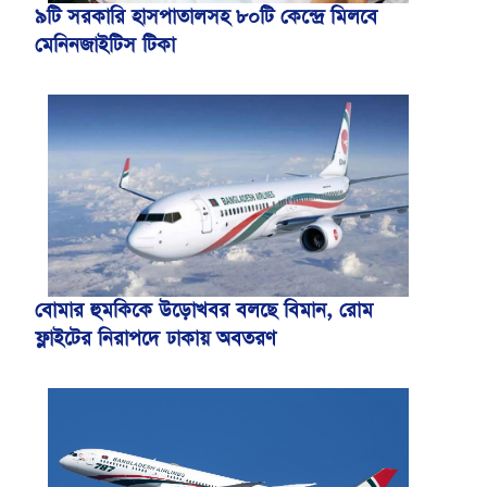
৯টি সরকারি হাসপাতালসহ ৮০টি কেন্দ্রে মিলবে
মেনিনজাইটিস টিকা
বোমার হুমকিকে উড়োখবর বলছে বিমান, রোম
ফ্লাইটের নিরাপদে ঢাকায় অবতরণ