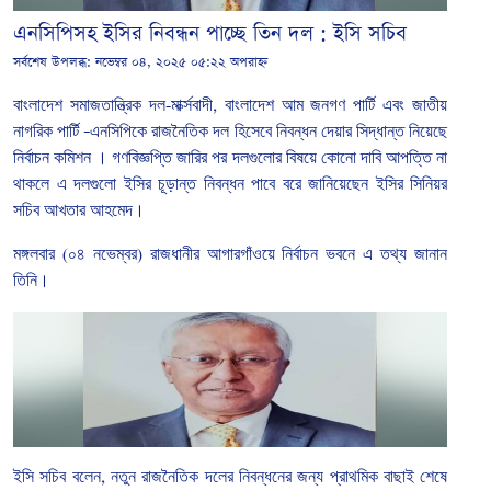
এনসিপিসহ ইসির নিবন্ধন পাচ্ছে তিন দল : ইসি সচিব
সর্বশেষ উপলব্ধ:
নভেম্বর ০৪, ২০২৫ ০৫:২২ অপরাহ্ন
বাংলাদেশ
সমাজতান্ত্রিক
দল
-
মার্ক্সবাদী
,
বাংলাদেশ
আম
জনগণ
পার্টি
এবং
জাতীয়
নাগরিক
পার্টি
–
এনসিপিকে রাজনৈতিক দল হিসেবে নিবন্ধন দেয়ার সিদ্ধান্ত নিয়েছে
নির্বাচন কমিশন । গণবিজ্ঞপ্তি
জারির
পর
দলগুলোর
বিষয়ে
কোনো
দাবি
আপত্তি
না
থাকলে
এ
দলগুলো
ইসির
চূড়ান্ত
নিবন্ধন
পাবে বরে জানিয়েছেন ইসির
সিনিয়র
সচিব
আখতার
আহমেদ।
মঙ্গলবার
(
০৪
নভেম্বর
)
রাজধানীর
আগারগাঁওয়ে
নির্বাচন
ভবনে
এ
তথ্য
জানান
তিনি।
ইসি
সচিব
বলেন
,
নতুন
রাজনৈতিক
দলের
নিবন্ধনের
জন্য
প্রাথমিক
বাছাই
শেষে