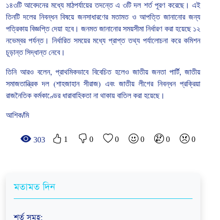
১৪৩টি
আবেদনের
মধ্যে
মাঠপর্যায়ের
তদন্তে
এ ৩টি
দল
শর্ত
পূরণ
করেছে।
এই
তিনটি
দলের
নিবন্ধন
বিষয়ে
জনসাধারণের
মতামত
ও
আপত্তি
জানানোর
জন্য
পত্রিকায়
বিজ্ঞপ্তি
দেয়া
হবে।
জনমত
জানানোর
সময়সীমা
নির্ধারণ
করা
হয়েছে
১২
নভেম্বর
পর্যন্ত।
নির্ধারিত
সময়ের
মধ্যে
প্রাপ্ত
তথ্য
পর্যালোচনা
করে
কমিশন
চূড়ান্ত
সিদ্ধান্ত
নেবে।
তিনি
আরও
বলেন
,
প্রাথমিকভাবে
বিবেচিত
হলেও
জাতীয়
জনতা
পার্টি
,
জাতীয়
সমাজতান্ত্রিক
দল
(
শাহজাহান
সীরাজ
)
এবং
জাতীয়
লীগের
নিবন্ধন
প্রক্রিয়া
রাজনৈতিক
কর্মকাণ্ডের
ধারাবাহিকতা
না
থাকায়
বাতিল
করা
হয়েছে।
আশিক/মি
1
0
0
0
0
0
303
মতামত দিন
শর্ত সমূহ
: