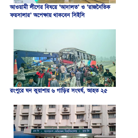
আওয়ামী লীগের বিষয়ে ‘আদালত’ ও ‘রাজনৈতিক
ফয়সালার’ অপেক্ষায় থাকবেন সিইসি
রংপুরে ঘন কুয়াশায় ৬ গাড়ির সংঘর্ষ, আহত ২৫