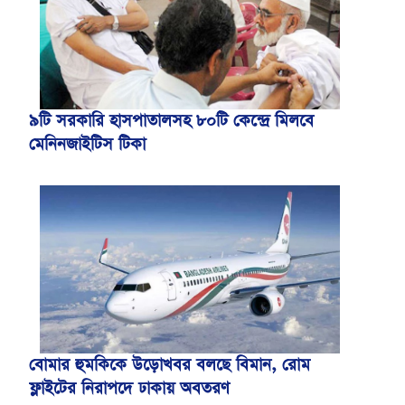
৯টি সরকারি হাসপাতালসহ ৮০টি কেন্দ্রে মিলবে
মেনিনজাইটিস টিকা
বোমার হুমকিকে উড়োখবর বলছে বিমান, রোম
ফ্লাইটের নিরাপদে ঢাকায় অবতরণ