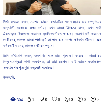
মির্জা
ফখরুল
বলেন
,
দেশের
বর্তমান
রাজনৈতিক
অচলাবস্থার
দায়
সম্পূর্ণভাবে
অন্তর্বর্তী
সরকারের
ওপর
বর্তায়।
যখন
আমরা
নির্বাচনে
যাবো
,
তখন
সেই
ঐকমত্যের
বিষয়গুলো
আমাদের
ম্যানিফেস্টোতে
থাকবে।
জনগণ
যদি
আমাদের
ভোট
দেয়
,
তাহলে
আমরা
পার্লামেন্টে
তা
পাস
করে
দেশের
পরিবর্তন
ঘটাবো।
আর
যদি
ভোট
না
দেয়
,
তাহলে
সেটি
বাদ
পড়বে।
তিনি
অভিযোগ
করেন
,
জনগণের
সঙ্গে
তারা
প্রতারণা
করেছে।
আমরা
যে
বিশ্বাসযোগ্যতা
আশা
করেছিলাম
,
তা
তারা
রাখেনি।
তাই
বর্তমান
রাজনৈতিক
সংকটের
দায়
পুরোপুরি
অন্তর্বর্তী
সরকারের।
উজ্জল/মি.
1
0
0
0
0
0
304