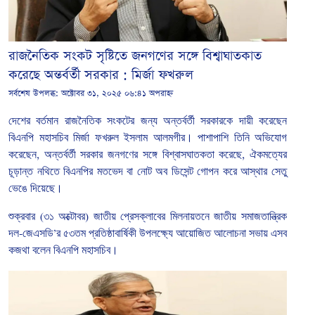
রাজনৈতিক সংকট সৃষ্টিতে জনগণের সঙ্গে বিশ্বাঘাতকাত
করেছে অন্তর্বর্তী সরকার : মির্জা ফখরুল
সর্বশেষ উপলব্ধ:
অক্টোবর ৩১, ২০২৫ ০৬:৪১ অপরাহ্ন
দেশের
বর্তমান
রাজনৈতিক
সংকটের
জন্য
অন্তর্বর্তী
সরকারকে
দায়ী
করেছেন
বিএনপি
মহাসচিব
মির্জা
ফখরুল
ইসলাম
আলমগীর। পাশাপাশি তিনি
অভিযোগ
করেছেন
,
অন্তর্বর্তী
সরকার
জনগণের
সঙ্গে
বিশ্বাসঘাতকতা
করেছে
,
ঐকমত্যের
চূড়ান্ত
নথিতে
বিএনপির
মতভেদ
বা
নোট
অব
ডিসেন্ট
গোপন
করে
আস্থার
সেতু
ভেঙে
দিয়েছে।
শুক্রবার
(
৩১
অক্টোবর
)
জাতীয়
প্রেসক্লাবের
মিলনায়তনে
জাতীয়
সমাজতান্ত্রিক
দল
-
জেএসডি
’
র
৫৩তম
প্রতিষ্ঠাবার্ষিকী
উপলক্ষ্যে
আয়োজিত
আলোচনা
সভায় এসব
কজথা বলেন বিএনপি মহাসচিব।