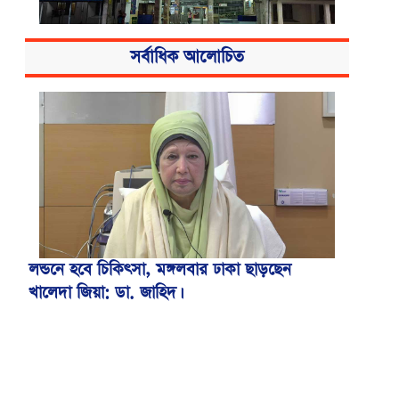
সর্বাধিক আলোচিত
বিএসএমএমইউয়ের নতুন নাম বাংলাদেশ
মেডিকেল বিশ্ববিদ্যালয়
লন্ডনে হবে চিকিৎসা, মঙ্গলবার ঢাকা ছাড়ছেন
খালেদা জিয়া: ডা. জাহিদ।