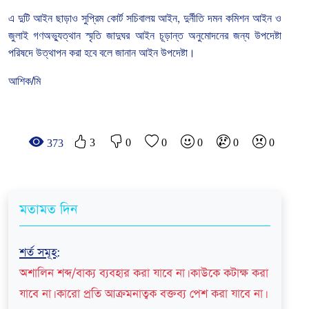
এ
দুটি
আইন
ছাড়াও
সুপ্রিম
কোর্ট
সচিবালয়
আইন
,
দুর্নীতি
দমন
কমিশন
আইন
ও
জুলাই
গণঅভ্যুত্থান
স্মৃতি
জাদুঘর
আইন চূড়ান্ত
অনুমোদনের
জন্য
উপদেষ্টা
পরিষদে
উত্থাপন
করা
হবে
বলে
জানান
আইন উপদেষ্টা।
আশিক/মি
3
0
0
0
0
0
373
মতামত দিন
শর্ত সমূহ
:
অশালিন শব্দ/বাক্য ব্যবহার করা যাবে না। কাউকে কটাক্ষ করা
যাবে না। কারো প্রতি আক্রমনাত্বক বক্তব্য পেশ করা যাবে না।