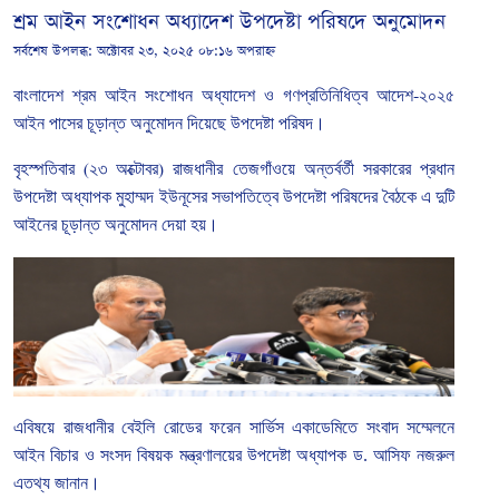
শ্রম আইন সংশোধন অধ্যাদেশ উপদেষ্টা পরিষদে অনুমোদন
সর্বশেষ উপলব্ধ:
অক্টোবর ২৩, ২০২৫ ০৮:১৬ অপরাহ্ন
বাংলাদেশ
শ্রম
আইন
সংশোধন
অধ্যাদেশ
ও
গণপ্রতিনিধিত্ব
আদেশ
-
২০২৫
আইন
পাসের
চূড়ান্ত
অনুমোদন
দিয়েছে
উপদেষ্টা
পরিষদ।
বৃহস্পতিবার
(
২৩
অক্টোবর
)
রাজধানীর
তেজগাঁওয়ে
অন্তর্বর্তী
সরকারের
প্রধান
উপদেষ্টা
অধ্যাপক
মুহাম্মদ
ইউনূসের
সভাপতিত্বে
উপদেষ্টা
পরিষদের
বৈঠকে
এ
দুটি
আইনের
চূড়ান্ত
অনুমোদন
দেয়া
হয়।
এবিষয়ে রাজধানীর
বেইলি
রোডের
ফরেন
সার্ভিস
একাডেমিতে
সংবাদ
সম্মেলনে
আইন
বিচার
ও
সংসদ
বিষয়ক
মন্ত্রণালয়ের
উপদেষ্টা
অধ্যাপক
ড
.
আসিফ
নজরুল
এতথ্য
জানান।