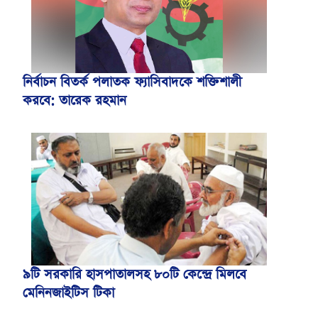
নির্বাচন বিতর্ক পলাতক ফ্যাসিবাদকে শক্তিশালী
করবে: তারেক রহমান
৯টি সরকারি হাসপাতালসহ ৮০টি কেন্দ্রে মিলবে
মেনিনজাইটিস টিকা