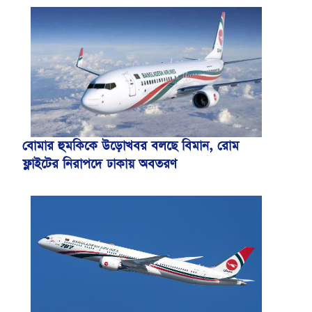
বোমার হুমকিকে উড়োখবর বলছে বিমান, রোম
ফ্লাইটের নিরাপদে ঢাকায় অবতরণ