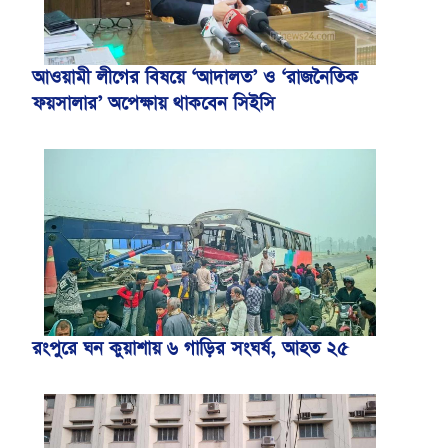
আওয়ামী লীগের বিষয়ে ‘আদালত’ ও ‘রাজনৈতিক
ফয়সালার’ অপেক্ষায় থাকবেন সিইসি
রংপুরে ঘন কুয়াশায় ৬ গাড়ির সংঘর্ষ, আহত ২৫