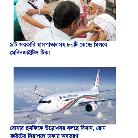
৯টি সরকারি হাসপাতালসহ ৮০টি কেন্দ্রে মিলবে
মেনিনজাইটিস টিকা
বোমার হুমকিকে উড়োখবর বলছে বিমান, রোম
ফ্লাইটের নিরাপদে ঢাকায় অবতরণ