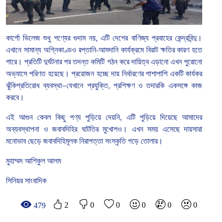
কার্গো
ভিলেজ
শুধু
পণ্যের
গুদাম
নয়
,
এটি
দেশের
বাণিজ্য
প্রবাহের
কেন্দ্রবিন্দু।
এখানে
সামান্য
অগ্নিকাণ্ডও
রপ্তানি
-
আমদানি
কার্যক্রমে
বিরাট
ক্ষতির
কারণ
হতে
পারে।
প্রতিটি
দুর্ঘটনার
পর
তদন্ত
কমিটি
গঠন
করে
দায়িত্ব
এড়ানো
এখন
পুরোনো
অভ্যাসে
পরিণত
হয়েছে।
প্রয়োজন
হচ্ছে
দায়
নির্ধারণের
পাশাপাশি
একটি
কার্যকর
ঝুঁকিপ্রতিরোধ
ব্যবস্থা
—
যেখানে
প্রযুক্তি
,
প্রশিক্ষণ
ও
তদারকি
একসঙ্গে
কাজ
করবে।
এই
আগুন
কেবল
কিছু
পণ্য
পুড়িয়ে
দেয়নি
,
এটি
পুড়িয়ে
দিয়েছে
আমাদের
অব্যবস্থাপনা
ও
জবাবদিহির
ঘাটতির
মুখোশও।
এখন
সময়
এসেছে
দায়সারা
মনোভাব
ছেড়ে
জবাবদিহিমূলক
নিরাপত্তা
সংস্কৃতি
গড়ে
তোলার।
মুহাম্মদ আশিকুল আলম
সিনিয়র সাংবাদিক
2
0
0
0
0
0
479