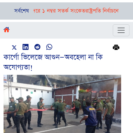
াস, নদীবন্দরে ১ নম্বর সতর্ক সংকেত
সর্বশেষ
রাষ্ট্রপতি নির্বাচনের তফসিল ঘো
কার্গো ভিলেজে আগুন—অবহেলা না কি
অযোগ্যতা!