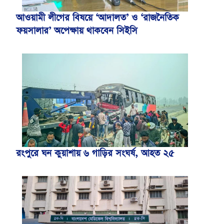
আওয়ামী লীগের বিষয়ে ‘আদালত’ ও ‘রাজনৈতিক
ফয়সালার’ অপেক্ষায় থাকবেন সিইসি
রংপুরে ঘন কুয়াশায় ৬ গাড়ির সংঘর্ষ, আহত ২৫