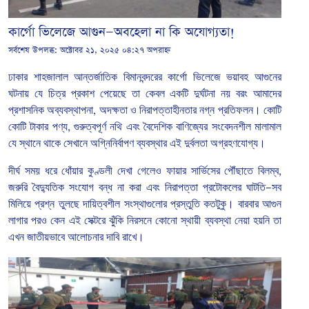
কার্গো ভিলেজে আগুন—অবহেলা না কি অযোগ্যতা!
সর্বশেষ উপলব্ধ:
অক্টোবর ২১, ২০২৫ ০৪:২৭ অপরাহ্ন
ঢাকার
শাহজালাল আন্তর্জাতিক বিমানবন্দরের
কার্গো
ভিলেজে
ভয়াবহ
আগুনের
ঘটনায়
যে
চিত্র
প্রকাশ
পেয়েছে
তা
কেবল
একটি
দুর্ঘটনা
নয়
বরং
আমাদের
প্রশাসনিক
অব্যবস্থাপনা
,
অদক্ষতা
ও
নিরাপত্তাহীনতার
নগ্ন
প্রতিফলন।
কোটি
কোটি
টাকার
পণ্য
,
গুরুত্বপূর্ণ
নথি
এবং
বৈদেশিক
বাণিজ্যের
সংবেদনশীল
মালামাল
যে
স্থানে
থাকে
সেখানে
অগ্নিনির্বাপণ
ব্যবস্থার
এই
দুর্বলতা
অগ্রহণযোগ্য।
দীর্ঘ
সময়
ধরে
ধোঁয়ার
কুণ্ডলী
দেখা
গেলেও
ফায়ার
সার্ভিসের
পৌঁছাতে
বিলম্ব
,
জরুরি
বৈদ্যুতিক
সংযোগ
বন্ধ
না
করা
এবং
নিরাপত্তা
প্রটোকলের
ঘাটতি
—
সব
মিলিয়ে
প্রশ্ন
তুলছে
দায়িত্বশীল
সংস্থাগুলোর
প্রস্তুতি
কতটুকু।
বারবার
আগুন
লাগার
পরও
কেন
এই
সেক্টরে
ঝুঁকি
নিরসনে
কোনো
স্থায়ী
ব্যবস্থা
নেয়া
হয়নি
তা
এখন
জাতীয়ভাবে
আলোচনার
দাবি
রাখে।