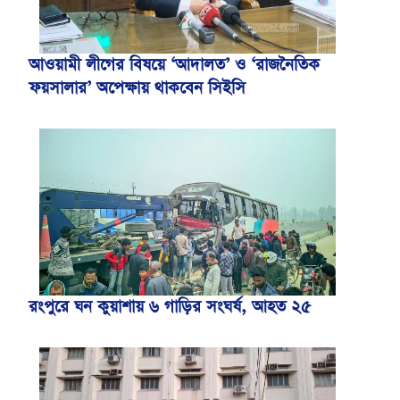
আওয়ামী লীগের বিষয়ে ‘আদালত’ ও ‘রাজনৈতিক
ফয়সালার’ অপেক্ষায় থাকবেন সিইসি
রংপুরে ঘন কুয়াশায় ৬ গাড়ির সংঘর্ষ, আহত ২৫