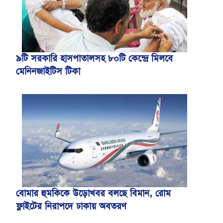
৯টি সরকারি হাসপাতালসহ ৮০টি কেন্দ্রে মিলবে
মেনিনজাইটিস টিকা
বোমার হুমকিকে উড়োখবর বলছে বিমান, রোম
ফ্লাইটের নিরাপদে ঢাকায় অবতরণ