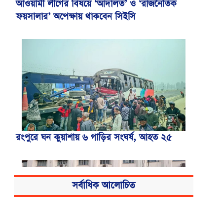
আওয়ামী লীগের বিষয়ে ‘আদালত’ ও ‘রাজনৈতিক
ফয়সালার’ অপেক্ষায় থাকবেন সিইসি
রংপুরে ঘন কুয়াশায় ৬ গাড়ির সংঘর্ষ, আহত ২৫
সর্বাধিক আলোচিত