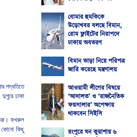
বোমার হুমকিকে
উড়োখবর বলছে বিমান,
রোম ফ্লাইটের নিরাপদে
ঢাকায় অবতরণ
বিমান ভাড়া নিয়ে পরিপত্র
জারি করেছে মন্ত্রণালয়
িআর পদ্ধতিতে
আওয়ামী লীগের বিষয়ে
‘আদালত’ ও ‘রাজনৈতিক
দুপুরে ঢাকা
ফয়সালার’ অপেক্ষায়
থাকবেন সিইসি
 করা। ফখরুল
। কোনো কিছু
রংপুরে ঘন কুয়াশায় ৬