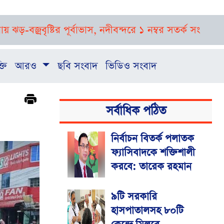
বৃষ্টির পূর্বাভাস, নদীবন্দরে ১ নম্বর সতর্ক সংকেত
রাষ্ট্রপতি
্তি
আরও
ছবি সংবাদ
ভিডিও সংবাদ
সর্বাধিক পঠিত
নির্বাচন বিতর্ক পলাতক
ফ্যাসিবাদকে শক্তিশালী
করবে: তারেক রহমান
৯টি সরকারি
হাসপাতালসহ ৮০টি