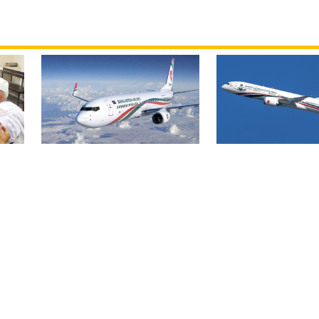
বিমান ভাড়া নিয়ে প
বোমার হুমকিকে উড়োখবর
হ
জারি করেছে মন্ত্রণ
বলছে বিমান, রোম ফ্লাইটের
নিরাপদে ঢাকায় অবতরণ