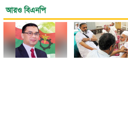
আরও বিএনপি
নির্বাচন বিতর্ক পলাতক
৯টি সরকারি হাসপাতালস
ফ্যাসিবাদকে শক্তিশালী
৮০টি কেন্দ্রে মিলবে
করবে: তারেক রহমান
মেনিনজাইটিস টিকা