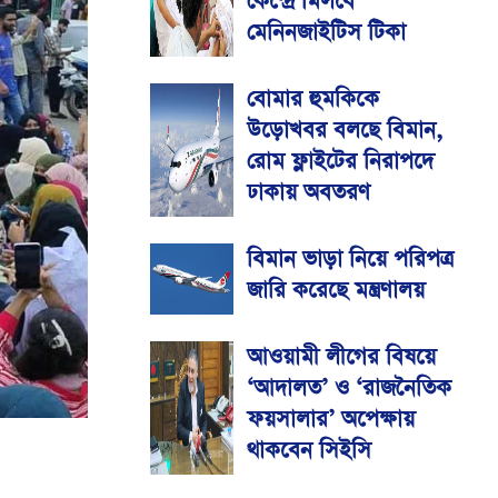
কেন্দ্রে মিলবে
মেনিনজাইটিস টিকা
বোমার হুমকিকে
উড়োখবর বলছে বিমান,
রোম ফ্লাইটের নিরাপদে
ঢাকায় অবতরণ
বিমান ভাড়া নিয়ে পরিপত্র
জারি করেছে মন্ত্রণালয়
আওয়ামী লীগের বিষয়ে
‘আদালত’ ও ‘রাজনৈতিক
ফয়সালার’ অপেক্ষায়
থাকবেন সিইসি