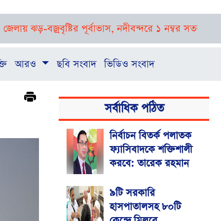
ড়-বজ্রবৃষ্টির পূর্বাভাস, নদীবন্দরে ১ নম্বর সতর্ক সংকেত
রাষ্ট
্তি
আরও
ছবি সংবাদ
ভিডিও সংবাদ
সর্বাধিক পঠিত
নির্বাচন বিতর্ক পলাতক
ফ্যাসিবাদকে শক্তিশালী
করবে: তারেক রহমান
৯টি সরকারি
হাসপাতালসহ ৮০টি
কেন্দ্রে মিলবে