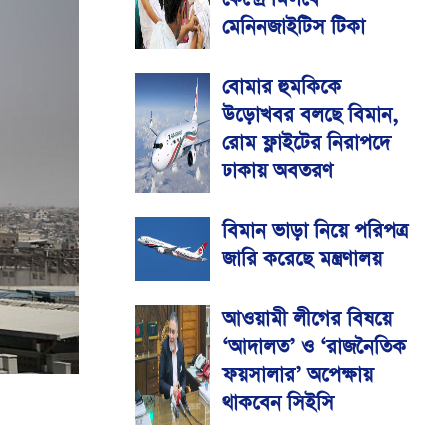
মেনিনজাইটিস টিকা
বোমার হুমকিকে
উড়োখবর বলছে বিমান,
রোম ফ্লাইটের নিরাপদে
ঢাকায় অবতরণ
বিমান ভাড়া নিয়ে পরিপত্র
জারি করেছে মন্ত্রণালয়
আওয়ামী লীগের বিষয়ে
‘আদালত’ ও ‘রাজনৈতিক
ফয়সালার’ অপেক্ষায়
থাকবেন সিইসি