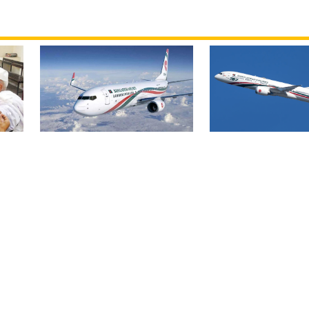
বিমান ভাড়া নিয়ে প
বোমার হুমকিকে উড়োখবর
হ
জারি করেছে মন্ত্রণ
বলছে বিমান, রোম ফ্লাইটের
নিরাপদে ঢাকায় অবতরণ