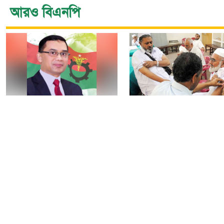
আরও বিএনপি
নির্বাচন বিতর্ক পলাতক
৯টি সরকারি হাসপাতালস
ফ্যাসিবাদকে শক্তিশালী
৮০টি কেন্দ্রে মিলবে
করবে: তারেক রহমান
মেনিনজাইটিস টিকা