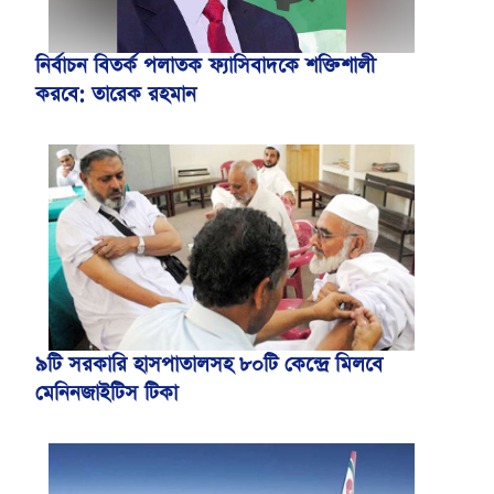
নির্বাচন বিতর্ক পলাতক ফ্যাসিবাদকে শক্তিশালী
করবে: তারেক রহমান
৯টি সরকারি হাসপাতালসহ ৮০টি কেন্দ্রে মিলবে
মেনিনজাইটিস টিকা