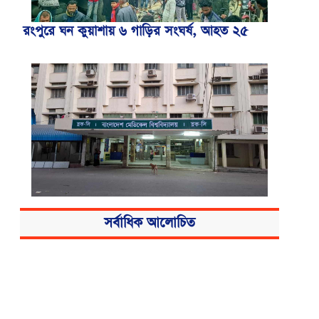
রংপুরে ঘন কুয়াশায় ৬ গাড়ির সংঘর্ষ, আহত ২৫
বিএসএমএমইউয়ের নতুন নাম বাংলাদেশ
সর্বাধিক আলোচিত
মেডিকেল বিশ্ববিদ্যালয়