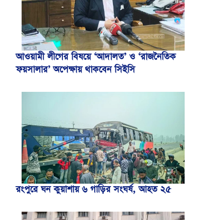
আওয়ামী লীগের বিষয়ে ‘আদালত’ ও ‘রাজনৈতিক
ফয়সালার’ অপেক্ষায় থাকবেন সিইসি
রংপুরে ঘন কুয়াশায় ৬ গাড়ির সংঘর্ষ, আহত ২৫