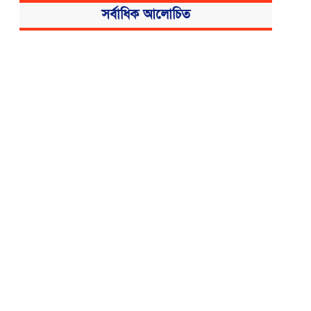
সর্বাধিক আলোচিত
বিএসএমএমইউয়ের নতুন নাম বাংলাদেশ
মেডিকেল বিশ্ববিদ্যালয়