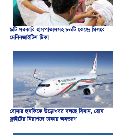
৯টি সরকারি হাসপাতালসহ ৮০টি কেন্দ্রে মিলবে
মেনিনজাইটিস টিকা
বোমার হুমকিকে উড়োখবর বলছে বিমান, রোম
ফ্লাইটের নিরাপদে ঢাকায় অবতরণ