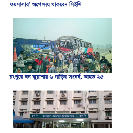
ফয়সালার’ অপেক্ষায় থাকবেন সিইসি
রংপুরে ঘন কুয়াশায় ৬ গাড়ির সংঘর্ষ, আহত ২৫