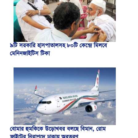
৯টি সরকারি হাসপাতালসহ ৮০টি কেন্দ্রে মিলবে
মেনিনজাইটিস টিকা
বোমার হুমকিকে উড়োখবর বলছে বিমান, রোম
ফ্লাইটের নিরাপদে ঢাকায় অবতরণ