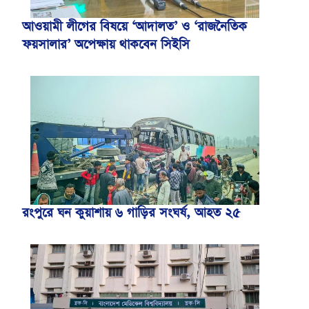
আওয়ামী লীগের বিষয়ে ‘আদালত’ ও ‘রাজনৈতিক
ফয়সালার’ অপেক্ষায় থাকবেন সিইসি
রংপুরে ঘন কুয়াশায় ৬ গাড়ির সংঘর্ষ, আহত ২৫