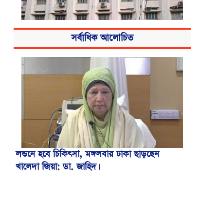
সর্বাধিক আলোচিত
বিএসএমএমইউয়ের নতুন নাম বাংলাদেশ
মেডিকেল বিশ্ববিদ্যালয়
লন্ডনে হবে চিকিৎসা, মঙ্গলবার ঢাকা ছাড়ছেন
খালেদা জিয়া: ডা. জাহিদ।