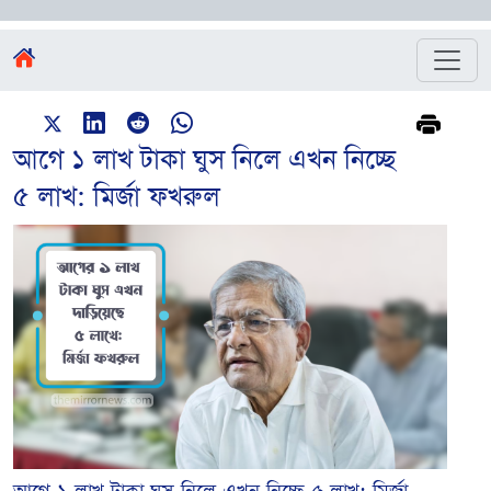
আগে ১ লাখ টাকা ঘুস নিলে এখন নিচ্ছে
৫ লাখ: মির্জা ফখরুল