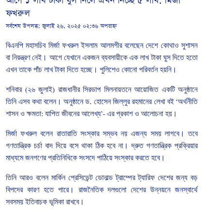
আগে ১ লাখ টাকা ঘুস নিলে এখন নিচ্ছে ৫ লাখ: মির্জা
ফখরুল
সর্বশেষ উপলব্ধ:
জুলাই ২৬, ২০২৫ ০২:৩৬ অপরাহ্ন
বিএনপি
মহাসচিব
মির্জা
ফখরুল
ইসলাম
আলমগীর
বলেছেন
দেশে
কোথাও
সুশাসন
বা
নিয়ন্ত্রণ
নেই।
আগে
যেখানে
একজন
ব্যবসায়ীকে
এক
লাখ
টাকা
ঘুস
দিতে
হতো
এখন
তাকে
পাঁচ
লাখ
টাকা
দিতে
হচ্ছে।
পুলিশেও
কোনো
পরিবর্তন
হয়নি।
শনিবার
(
২৬
জুলাই
)
রাজধানীর
সিরডাপ
মিলনায়তনে
আয়োজিত
একটি
অনুষ্ঠানে
তিনি
এসব
কথা
বলেন।
অনুষ্ঠানে
ড
.
হোসেন
জিল্লুর
রহমানের
লেখা
বই
‘
অর্থনীতি
শাসন
ও
ক্ষমতা
:
যাপিত
জীবনের
আলেখ্য
’-
এর
প্রকাশ
ও
আলোচনা
হয়।
মির্জা
ফখরুল
বলেন
রাতারাতি
সংস্কার
সম্ভব
নয়
এজন্য
সময়
লাগবে।
তবে
গণতান্ত্রিক
চর্চা
বাদ
দিয়ে
বসে
থাকা
ঠিক
হবে
না।
দ্রুত
গণতান্ত্রিক
প্রক্রিয়ার
মাধ্যমে
জনগণের
প্রতিনিধিকে
সংসদে
পাঠিয়ে
সংস্কার
করতে
হবে।
তিনি
আরও
বলেন
মার্কিন
প্রেসিডেন্ট
ডোনাল্ড
ট্রাম্পের
ট্যারিফ
দেশের
জন্য
বড়
বিপদের
কারণ
হতে
পারে।
রাজনৈতিক
দলগুলো
দেশের
উন্নয়নে
জনস্বার্থে
সবসময়
ইতিবাচক
ভূমিকা
রাখবে।