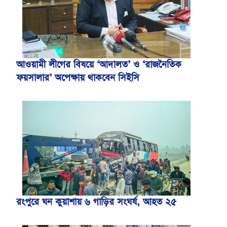
আওয়ামী লীগের বিষয়ে ‘আদালত’ ও ‘রাজনৈতিক
ফয়সালার’ অপেক্ষায় থাকবেন সিইসি
রংপুরে ঘন কুয়াশায় ৬ গাড়ির সংঘর্ষ, আহত ২৫