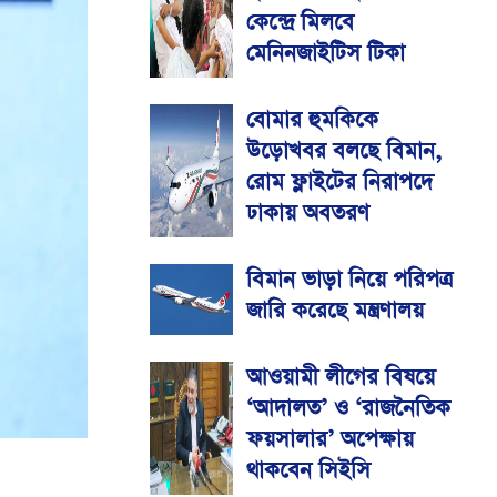
কেন্দ্রে মিলবে
মেনিনজাইটিস টিকা
বোমার হুমকিকে
উড়োখবর বলছে বিমান,
রোম ফ্লাইটের নিরাপদে
ঢাকায় অবতরণ
বিমান ভাড়া নিয়ে পরিপত্র
জারি করেছে মন্ত্রণালয়
আওয়ামী লীগের বিষয়ে
‘আদালত’ ও ‘রাজনৈতিক
ফয়সালার’ অপেক্ষায়
থাকবেন সিইসি