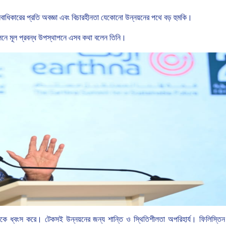
বাধিকারের
প্রতি
অবজ্ঞা
এবং
বিচারহীনতা
যেকোনো
উন্নয়নের
পথে
বড়
হুমকি।
লনে
মূল
প্রবন্ধ
উপস্থাপনে এসব কথা বলেন
তিনি।
িকে
ধ্বংস
করে।
টেকসই
উন্নয়নের
জন্য
শান্তি
ও
স্থিতিশীলতা
অপরিহার্য।
ফিলিস্তিন