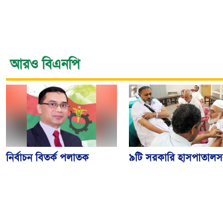
আরও বিএনপি
নির্বাচন বিতর্ক পলাতক
৯টি সরকারি হাসপাতালস
ফ্যাসিবাদকে শক্তিশালী
৮০টি কেন্দ্রে মিলবে
করবে: তারেক রহমান
মেনিনজাইটিস টিকা