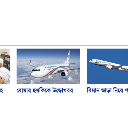
বিমান ভাড়া নিয়ে প
বোমার হুমকিকে উড়োখবর
হ
জারি করেছে মন্ত্রণ
বলছে বিমান, রোম ফ্লাইটের
নিরাপদে ঢাকায় অবতরণ