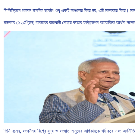
ফিলিস্তিনে
চলমান
মানবিক
দুর্ভোগ
শুধু
একটি
অঞ্চলের
বিষয়
নয়
,
এটি
মানবতার
বিষয়। মান
মঙ্গলবার
(
২২এপ্রিল
)
কাতারের
রাজধানী
দোহায়
কাতার
ফাউন্ডেশন
আয়োজিত
আর্থনা
সম্মে
তিনি
বলেন
,
সংকটময়
বিশ্বে
যুদ্ধ
ও
সংঘাত
মানুষের
অধিকারকে
খর্ব
করে
এবং
অর্থনীত