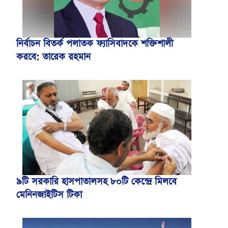
নির্বাচন বিতর্ক পলাতক ফ্যাসিবাদকে শক্তিশালী
করবে: তারেক রহমান
৯টি সরকারি হাসপাতালসহ ৮০টি কেন্দ্রে মিলবে
মেনিনজাইটিস টিকা