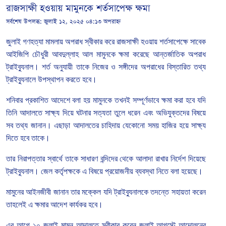
রাজসাক্ষী হওয়ায় মামুনকে শর্তসাপেক্ষ ক্ষমা
সর্বশেষ উপলব্ধ:
জুলাই ১২, ২০২৫ ০৪:১৩ অপরাহ্ন
জুলাই
গণহত্যা
মামলায়
অপরাধ
স্বীকার
করে
রাজসাক্ষী
হওয়ায়
শর্তসাপেক্ষে
সাবেক
আইজিপি
চৌধুরী
আবদুল্লাহ
আল
মামুনকে
ক্ষমা
করেছে
আন্তর্জাতিক
অপরাধ
ট্রাইব্যুনাল।
শর্ত
অনুযায়ী
তাকে
নিজের
ও
সঙ্গীদের
অপরাধের
বিস্তারিত
তথ্য
ট্রাইব্যুনালে
উপস্থাপন
করতে
হবে।
শনিবার
প্রকাশিত
আদেশে
বলা
হয়
মামুনকে
তখনই
সম্পূর্ণভাবে
ক্ষমা
করা
হবে
যদি
তিনি
আদালতে
সাক্ষ্য
দিয়ে
ঘটনার
সত্যতা
তুলে
ধরেন
এবং
অভিযুক্তদের
বিষয়ে
সব
তথ্য
জানান।
এছাড়া
আদালতের
চাহিদায়
যেকোনো
সময়
হাজির
হয়ে
সাক্ষ্য
দিতে
হবে
তাকে।
তার
নিরাপত্তার
স্বার্থে
তাকে
সাধারণ
বন্দিদের
থেকে
আলাদা
রাখার
নির্দেশ
দিয়েছে
ট্রাইব্যুনাল।
জেল
কর্তৃপক্ষকে
এ
বিষয়ে
প্রয়োজনীয়
ব্যবস্থা
নিতে
বলা
হয়েছে।
মামুনের
আইনজীবী
জানান
তার
মক্কেল
যদি
ট্রাইব্যুনালকে
তদন্তে
সহায়তা
করেন
তাহলেই
এ
ক্ষমার
আদেশ
কার্যকর
হবে।
এর
আগে
১০
জুলাই
মামুন
আদালতে
স্বীকার
করেন
জুলাই
-
আগস্টে
আন্দোলনের