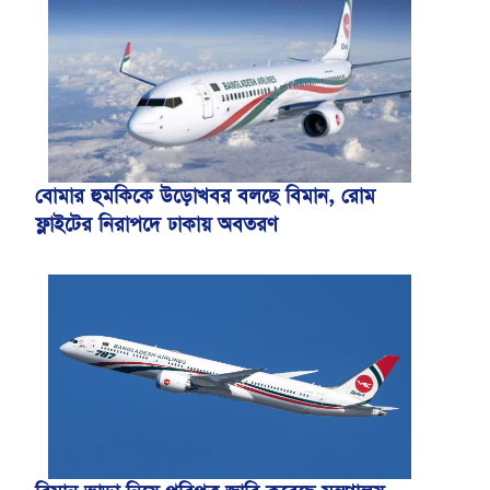
বোমার হুমকিকে উড়োখবর বলছে বিমান, রোম
ফ্লাইটের নিরাপদে ঢাকায় অবতরণ