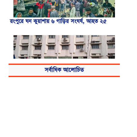
রংপুরে ঘন কুয়াশায় ৬ গাড়ির সংঘর্ষ, আহত ২৫
সর্বাধিক আলোচিত
বিএসএমএমইউয়ের নতুন নাম বাংলাদেশ
মেডিকেল বিশ্ববিদ্যালয়