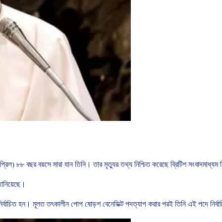
প্রিল
)
৮৮
বছর
বয়সে
মারা
যান তিনি। তার
মৃত্যুর
তথ্য
নিশ্চিত
করেছে
ব্রিটিশ
সংবাদমাধ্যম
ানিয়েছে।
ির্বাচিত
হন।
মূলত
তৎকালীন
পোপ
ষোড়শ
বেনেডিক্ট
পদত্যাগ
করার
পরই
তিনি
এই
পদে
নির্ব