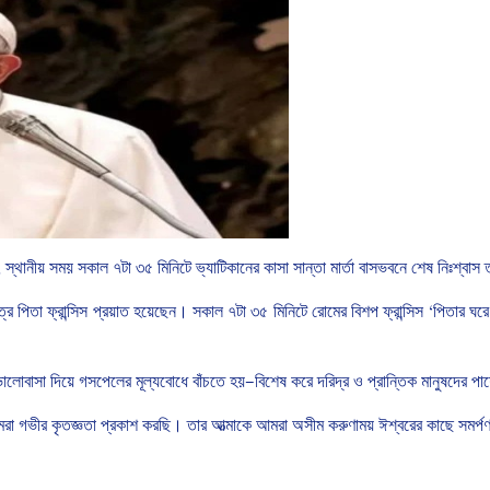
,
স্থানীয়
সময়
সকাল
৭টা
৩৫
মিনিটে
ভ্যাটিকানের
কাসা
সান্তা
মার্তা
বাসভবনে
শেষ
নিঃশ্বাস
ত্র
পিতা
ফ্রান্সিস
প্রয়াত
হয়েছেন।
সকাল
৭টা
৩৫
মিনিটে
রোমের
বিশপ
ফ্রান্সিস
‘
পিতার
ঘরে
ালোবাসা
দিয়ে
গসপেলের
মূল্যবোধে
বাঁচতে
হয়
—
বিশেষ
করে
দরিদ্র
ও
প্রান্তিক
মানুষদের
পা
রা
গভীর
কৃতজ্ঞতা
প্রকাশ
করছি।
তার
আত্মাকে
আমরা
অসীম
করুণাময়
ঈশ্বরের
কাছে
সমর্প