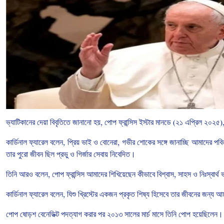
ভ্যাটিকানের
দেয়া
বিবৃতিতে
জানানো
হয়
,
পোপ
ফ্রান্সিস
ইস্টার
মানডে
(
২১
এপ্রিল
২০২৫
)
কার্ডিনাল
ফ্যারেল
বলেন
,
প্রিয়
ভাই
ও
বোনেরা
,
গভীর
শোকের
সঙ্গে
জানাচ্ছি
আমাদের
পবি
তার
পুরো
জীবন
ছিল
প্রভু
ও
গির্জার
সেবায়
নিবেদিত।
তিনি
আরও
বলেন
,
পোপ
ফ্রান্সিস
আমাদের
শিখিয়েছেন
কীভাবে
বিশ্বাস
,
সাহস
ও
নিঃস্বার্থ
ভ
কার্ডিনাল
ফ্যারেল
বলেন
,
যিশু
খ্রিস্টের
একজন
প্রকৃত
শিষ্য
হিসেবে
তার
জীবনের
জন্য
আম
পোপ
ষোড়শ
বেনেডিক্ট
পদত্যাগ
করার
পর
২০১৩
সালের
মার্চ
মাসে
তিনি
পোপ
হয়েছিলেন।