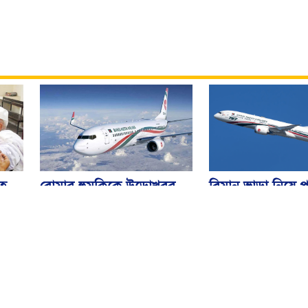
বিমান ভাড়া নিয়ে প
বোমার হুমকিকে উড়োখবর
হ
জারি করেছে মন্ত্রণ
বলছে বিমান, রোম ফ্লাইটের
নিরাপদে ঢাকায় অবতরণ