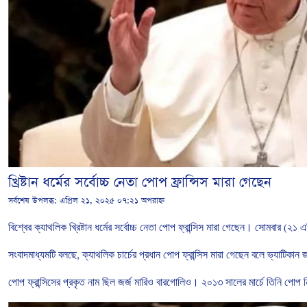
খ্রিষ্টান ধর্মের সর্বোচ্চ নেতা পোপ ফ্রান্সিস মারা গেছেন
সর্বশেষ উপলব্ধ:
এপ্রিল ২১, ২০২৫ ০৭:২১ অপরাহ্ন
বিশ্বের
ক্যাথলিক
খ্রিষ্টান
ধর্মের
সর্বোচ্চ
নেতা
পোপ
ফ্রান্সিস
মারা
গেছেন।
সোমবার
(
২১
এ
সংবাদমাধ্যমটি
বলছে
,
ক্যাথলিক
চার্চের
প্রধান
পোপ
ফ্রান্সিস
মারা
গেছেন
বলে
ভ্যাটিকান
জ
পোপ
ফ্রান্সিসের
প্রকৃত
নাম
ছিল
জর্জ
মারিও
বারগোলিও।
২০১৩
সালের
মার্চে
তিনি
পোপ
ন