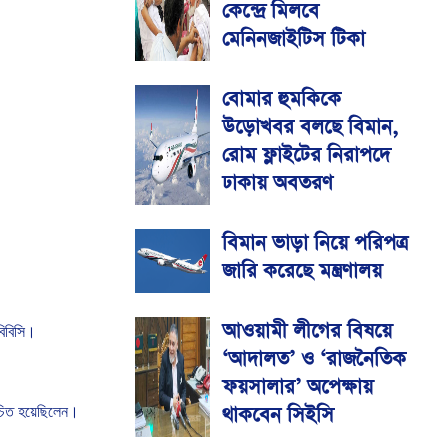
কেন্দ্রে মিলবে
মেনিনজাইটিস টিকা
বোমার হুমকিকে
উড়োখবর বলছে বিমান,
রোম ফ্লাইটের নিরাপদে
ঢাকায় অবতরণ
বিমান ভাড়া নিয়ে পরিপত্র
জারি করেছে মন্ত্রণালয়
আওয়ামী লীগের বিষয়ে
বিবিসি।
‘আদালত’ ও ‘রাজনৈতিক
ফয়সালার’ অপেক্ষায়
থাকবেন সিইসি
াচিত
হয়েছিলেন।