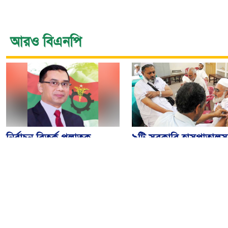
আরও বিএনপি
নির্বাচন বিতর্ক পলাতক
৯টি সরকারি হাসপাতালস
ফ্যাসিবাদকে শক্তিশালী
৮০টি কেন্দ্রে মিলবে
করবে: তারেক রহমান
মেনিনজাইটিস টিকা