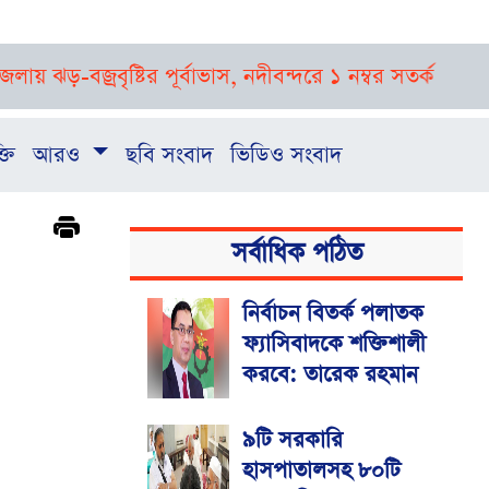
জ্রবৃষ্টির পূর্বাভাস, নদীবন্দরে ১ নম্বর সতর্ক সংকেত
রাষ্ট্র
্তি
আরও
ছবি সংবাদ
ভিডিও সংবাদ
সর্বাধিক পঠিত
নির্বাচন বিতর্ক পলাতক
ফ্যাসিবাদকে শক্তিশালী
করবে: তারেক রহমান
৯টি সরকারি
হাসপাতালসহ ৮০টি