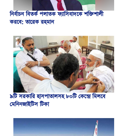
নির্বাচন বিতর্ক পলাতক ফ্যাসিবাদকে শক্তিশালী
করবে: তারেক রহমান
৯টি সরকারি হাসপাতালসহ ৮০টি কেন্দ্রে মিলবে
মেনিনজাইটিস টিকা