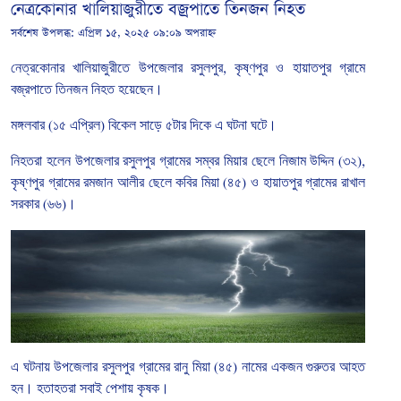
নেত্রকোনার খালিয়াজুরীতে বজ্রপাতে তিনজন নিহত
সর্বশেষ উপলব্ধ:
এপ্রিল ১৫, ২০২৫ ০৯:০৯ অপরাহ্ন
নেত্রকোনার
খালিয়াজুরীতে
উপজেলার
রসুলপুর
,
কৃষ্ণপুর
ও
হায়াতপুর
গ্রামে
বজ্রপাতে তিনজন নিহত হয়েছেন।
মঙ্গলবার
(
১৫
এপ্রিল
)
বিকেল
সাড়ে
৫টার
দিকে
এ ঘটনা ঘটে।
নিহতরা
হলেন
উপজেলার
রসুলপুর
গ্রামের
সম্বর
মিয়ার
ছেলে
নিজাম
উদ্দিন
(
৩২
),
কৃষ্ণপুর
গ্রামের
রমজান
আলীর
ছেলে
কবির
মিয়া
(
৪৫
)
ও
হায়াতপুর
গ্রামের
রাখাল
সরকার
(
৬৬
)
।
এ
ঘটনায়
উপজেলার
রসুলপুর
গ্রামের
রানু
মিয়া
(
৪৫
)
নামের
একজন
গুরুতর
আহত
হন।
হতাহতরা
সবাই
পেশায়
কৃষক।