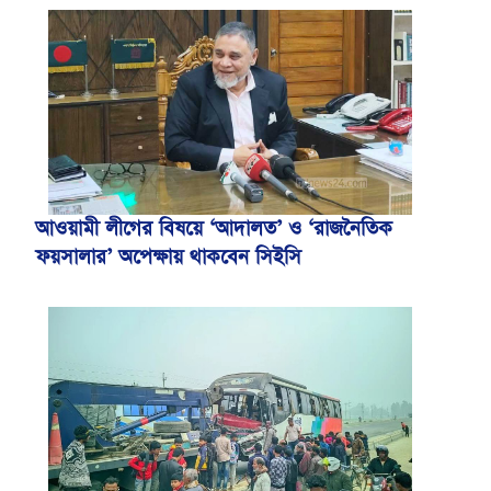
আওয়ামী লীগের বিষয়ে ‘আদালত’ ও ‘রাজনৈতিক
ফয়সালার’ অপেক্ষায় থাকবেন সিইসি