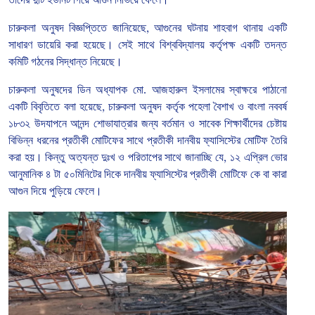
চারুকলা
অনুষদ
বিজ্ঞপ্তিতে
জানিয়েছে
,
আগুনের
ঘটনায়
শাহবাগ
থানায়
একটি
সাধারণ
ডায়েরি
করা
হয়েছে।
সেই
সাথে
বিশ্ববিদ্যালয়
কর্তৃপক্ষ
একটি
তদন্ত
কমিটি
গঠনের
সিদ্ধান্ত
নিয়েছে।
চারুকলা
অনুষদের
ডিন
অধ্যাপক
মো
.
আজহারুল
ইসলামের
স্বাক্ষরে
পাঠানো
একটি
বিবৃতিতে
বলা
হয়েছে
,
চারুকলা
অনুষদ
কর্তৃক
পহেলা
বৈশাখ
ও
বাংলা
নববর্ষ
১৮৩২
উদযাপনে
আনন্দ
শোভাযাত্রার
জন্য
বর্তমান
ও
সাবেক
শিক্ষার্থীদের
চেষ্টায়
বিভিন্ন
ধরনের
প্রতীকী
মোটিফের
সাথে
প্রতীকী
দানবীয়
ফ্যাসিস্টের
মোটিফ
তৈরি
করা
হয়।
কিন্তু
অত্যন্ত
দুঃখ
ও
পরিতাপের
সাথে
জানাচ্ছি
যে
,
১২
এপ্রিল
ভোর
আনুমানিক
৪
টা
৫০মিনিটের
দিকে
দানবীয়
ফ্যাসিস্টের
প্রতীকী
মোটিফে
কে
বা
কারা
আগুন
দিয়ে
পুড়িয়ে
ফেলে।