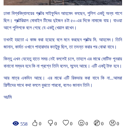
ঢাকা
বিশ্ববিদ্যালয়ের
প্রক্টর
সাইফুদ্দিন
আহমেদ
বলছেন
,
পুলিশ
একটু
অন্য
পাশে
ছিল।
প্রক্টরিয়াল
মোবাইল
টিমের
দুইজন
৪টা
৫০
-
এর
দিকে
নামাজে
যায়।
যাওয়া
আগে
পুলিশকে
বলে
গেছে
যে
একটু
খেয়াল
রাখেন।
তখনই
হয়তো
এ
কাজ
করা
হয়েছে
বলে
মনে
করছেন
প্রক্টর
মি
.
আহমেদ।
তিনি
জানান
,
কার্যত
ওখানে
পাহারাদার
কতটুকু
ছিল
,
তা
তদন্ত
করার
পর
বোঝা
যাবে।
কিন্তু
এখন
যেহেতু
হাতে
সময়
নেই
বললেই
চলে
,
তাহলে
এর
মাঝে
মোটিফ
পুনরায়
বানানো
সম্ভব
হবে
কি
না
প্রশ্নে
তিনি
বলেন
,
সন্দেহ
আছে।
এটি
একটু
টাফ
হবে।
আর
মাত্র
একদিন
আছে।
এর
মাঝে
এটি
রিকভার
করা
যাবে
কি
না
...
আমরা
শিল্পীদের
সাথে
কথা
বললে
বুঝতে
পারবো
,
বলেও
জানান
তিনি।
আ/মি
0
0
0
0
0
0
558