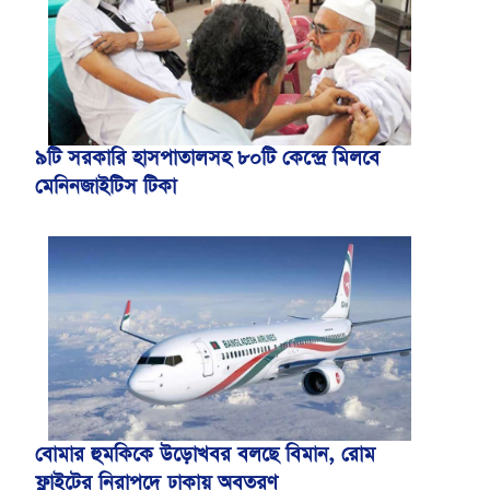
৯টি সরকারি হাসপাতালসহ ৮০টি কেন্দ্রে মিলবে
মেনিনজাইটিস টিকা
বোমার হুমকিকে উড়োখবর বলছে বিমান, রোম
ফ্লাইটের নিরাপদে ঢাকায় অবতরণ