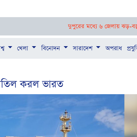
দুপুরের মধ্যে ৬ জেলায় ঝড়-বজ্রবৃষ্টির পূর
শ্ব
খেলা
বিনোদন
সারাদেশ
অপরাধ
প্রযুক
া বাতিল করল ভারত