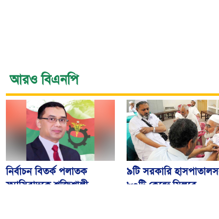
আরও বিএনপি
নির্বাচন বিতর্ক পলাতক
৯টি সরকারি হাসপাতালস
ফ্যাসিবাদকে শক্তিশালী
৮০টি কেন্দ্রে মিলবে
করবে: তারেক রহমান
মেনিনজাইটিস টিকা