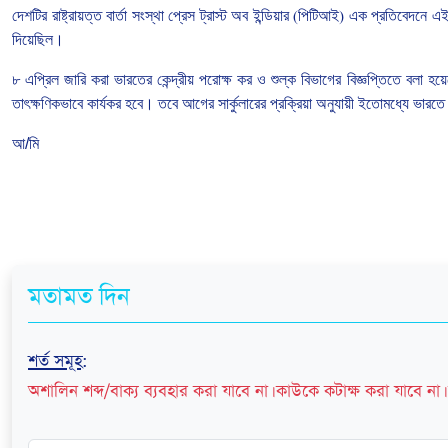
দেশটির
রাষ্ট্রায়ত্ত
বার্তা
সংস্থা
প্রেস
ট্রাস্ট
অব
ইন্ডিয়ার
(
পিটিআই
)
এক
প্রতিবেদনে
এ
দিয়েছিল।
৮
এপ্রিল
জারি
করা
ভারতের
কেন্দ্রীয়
পরোক্ষ
কর
ও
শুল্ক
বিভাগের
বিজ্ঞপ্তিতে
বলা
হয়
তাৎক্ষণিকভাবে
কার্যকর
হবে।
তবে
আগের
সার্কুলারের
প্রক্রিয়া
অনুযায়ী
ইতোমধ্যে
ভারতে
আ/মি
মতামত দিন
শর্ত সমূহ
:
অশালিন শব্দ/বাক্য ব্যবহার করা যাবে না। কাউকে কটাক্ষ করা যাবে না। 