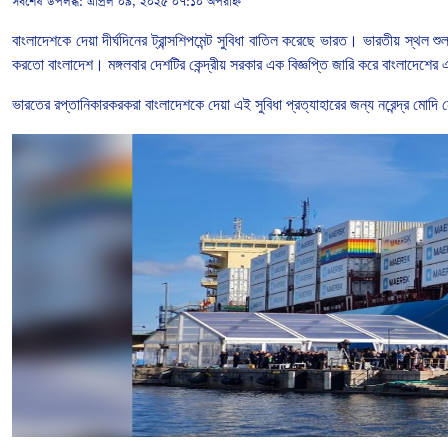
সর্বশেষ উপলব্ধ:
এপ্রিল ০৯, ২০২৫ ০৭:১০ অপরাহ্ন
বাংলাদেশকে
দেয়া
দীর্ঘদিনের
ট্রান্সশিপমেন্ট
সুবিধা
বাতিল
করেছে
ভারত। ভারতীয়
স্থল
শু
করতো বাংলাদেশ।
মঙ্গলবার
দেশটির
কেন্দ্রীয়
সরকার
এক
বিজ্ঞপ্তি
জারি
করে
বাংলাদেশের
ভারতের
রপ্তানিকারকরকরা
বাংলাদেশকে
দেয়া
এই
সুবিধা
প্রত্যাহারের
জন্য
নরেন্দ্র
মোদি
ন