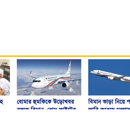
বিমান ভাড়া নিয়ে প
বোমার হুমকিকে উড়োখবর
হ
জারি করেছে মন্ত্রণ
বলছে বিমান, রোম ফ্লাইটের
নিরাপদে ঢাকায় অবতরণ