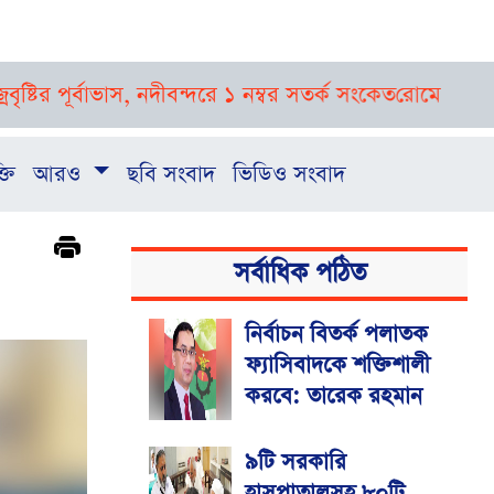
্বাভাস, নদীবন্দরে ১ নম্বর সতর্ক সংকেত
রোমে আলোচনা চললেও ল
্তি
আরও
ছবি সংবাদ
ভিডিও সংবাদ
সর্বাধিক পঠিত
নির্বাচন বিতর্ক পলাতক
ফ্যাসিবাদকে শক্তিশালী
করবে: তারেক রহমান
৯টি সরকারি
হাসপাতালসহ ৮০টি