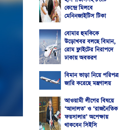
কেন্দ্রে মিলবে
মেনিনজাইটিস টিকা
বোমার হুমকিকে
উড়োখবর বলছে বিমান,
রোম ফ্লাইটের নিরাপদে
ঢাকায় অবতরণ
বিমান ভাড়া নিয়ে পরিপত্র
জারি করেছে মন্ত্রণালয়
আওয়ামী লীগের বিষয়ে
‘আদালত’ ও ‘রাজনৈতিক
ফয়সালার’ অপেক্ষায়
থাকবেন সিইসি