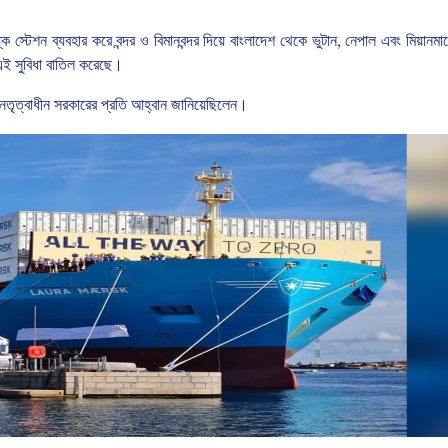
ল্ক
স্টেশন
ব্যবহার
করে
বন্দর
ও
বিমানবন্দর
দিয়ে
বাংলাদেশ
থেকে
ভুটান
,
নেপাল
এবং
মিয়ানমা
এই
সুবিধা
বাতিল
করেছে।
েতৃত্বাধীন
সরকারের
প্রতি
আহ্বান
জানিয়েছিলেন।