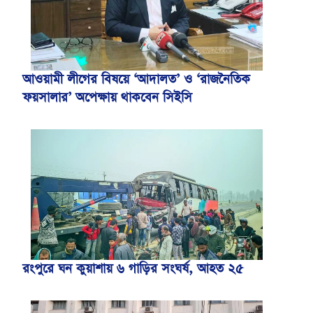
আওয়ামী লীগের বিষয়ে ‘আদালত’ ও ‘রাজনৈতিক
ফয়সালার’ অপেক্ষায় থাকবেন সিইসি
রংপুরে ঘন কুয়াশায় ৬ গাড়ির সংঘর্ষ, আহত ২৫