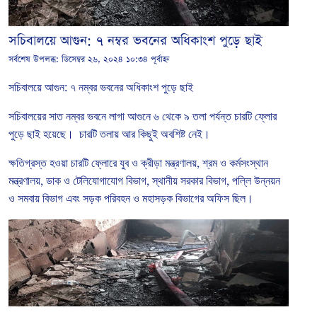
সচিবালয়ে আগুন: ৭ নম্বর ভবনের অধিকাংশ পুড়ে ছাই
সর্বশেষ উপলব্ধ:
ডিসেম্বর ২৬, ২০২৪ ১০:৩৪ পূর্বাহ্ন
সচিবালয়ে আগুন: ৭
নম্বর
ভবনের অধিকাংশ পুড়ে
ছাই
সচিবালয়ের
সাত
নম্বর
ভবনে লাগা আগুনে ৬
থেকে
৯
তলা
পর্যন্ত
চারটি
ফ্লোর
পুড়ে
ছাই
হয়েছে।
চারটি
তলায়
আর
কিছুই
অবশিষ্ট
নেই।
ক্ষতিগ্রস্ত হওয়া চারটি
ফ্লোরে
যুব
ও
ক্রীড়া
মন্ত্রণালয়
,
শ্রম
ও
কর্মসংস্থান
মন্ত্রণালয়
,
ডাক
ও
টেলিযোগাযোগ
বিভাগ
,
স্থানীয়
সরকার
বিভাগ
,
পল্লি
উন্নয়ন
ও
সমবায়
বিভাগ
এবং
সড়ক
পরিবহন
ও
মহাসড়ক
বিভাগের অফিস
ছিল।