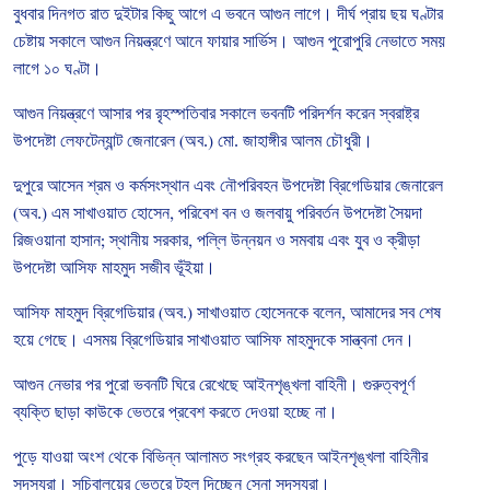
বুধবার
দিনগত
রাত
দুইটার
কিছু
আগে
এ
ভবনে
আগুন
লাগে।
দীর্ঘ
প্রায়
ছয়
ঘণ্টার
চেষ্টায়
সকালে
আগুন
নিয়ন্ত্রণে
আনে ফায়ার সার্ভিস।
আগুন
পুরোপুরি
নেভাতে
সময়
লাগে
১০
ঘণ্টা।
আগুন
নিয়ন্ত্রণে
আসার
পর
রৃহস্পতিবার সকালে
ভবনটি
পরিদর্শন
করেন
স্বরাষ্ট্র
উপদেষ্টা
লেফটেন্যান্ট
জেনারেল
(
অব
.)
মো
.
জাহাঙ্গীর
আলম
চৌধুরী।
দুপুরে
আসেন
শ্রম
ও
কর্মসংস্থান
এবং
নৌপরিবহন
উপদেষ্টা
ব্রিগেডিয়ার
জেনারেল
(
অব
.)
এম
সাখাওয়াত
হোসেন
,
পরিবেশ
বন
ও
জলবায়ু
পরিবর্তন
উপদেষ্টা
সৈয়দা
রিজওয়ানা
হাসান
;
স্থানীয়
সরকার
,
পল্লি
উন্নয়ন
ও
সমবায়
এবং
যুব
ও
ক্রীড়া
উপদেষ্টা
আসিফ
মাহমুদ
সজীব
ভূঁইয়া।
আসিফ
মাহমুদ
ব্রিগেডিয়ার
(
অব
.)
সাখাওয়াত
হোসেনকে
বলেন
,
আমাদের
সব
শেষ
হয়ে
গেছে।
এসময়
ব্রিগেডিয়ার
সাখাওয়াত
আসিফ
মাহমুদকে
সান্ত্বনা
দেন।
আগুন
নেভার
পর
পুরো
ভবনটি
ঘিরে
রেখেছে
আইনশৃঙ্খলা
বাহিনী।
গুরুত্বপূর্ণ
ব্যক্তি
ছাড়া
কাউকে
ভেতরে
প্রবেশ
করতে
দেওয়া
হচ্ছে
না।
পুড়ে
যাওয়া
অংশ
থেকে
বিভিন্ন
আলামত
সংগ্রহ
করছেন
আইনশৃঙ্খলা
বাহিনীর
সদস্যরা।
সচিবালয়ের
ভেতরে
টহল
দিচ্ছেন
সেনা
সদস্যরা।