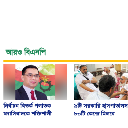
আরও বিএনপি
নির্বাচন বিতর্ক পলাতক
৯টি সরকারি হাসপাতালস
ফ্যাসিবাদকে শক্তিশালী
৮০টি কেন্দ্রে মিলবে
করবে: তারেক রহমান
মেনিনজাইটিস টিকা