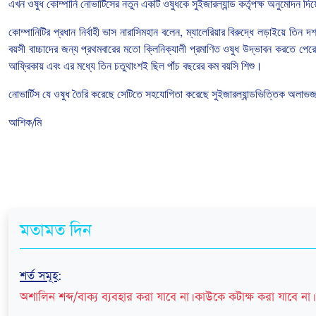
এখন
ওষুধ
কোম্পানি
নোভার্টিসের
নতুন
একটি
ওষুধকে
সুইজারল্যান্ড
কর্তৃপক্ষ
অনুমোদন
দি
কোম্পানিটির
প্রধান
নির্বাহী
ভাস
নারাসিমহান
বলেন
,
ম্যালেরিয়ার
বিরুদ্ধে
লড়াইয়ে
তিন
দশ
বয়সী
বাচ্চাদের
জন্য
প্রথমবারের
মতো
ক্লিনিক্যালী
প্রমাণিত
ওষুধ
উদ্ভাবন
করতে
পেরে
আফ্রিকায়
এবং
এর
মধ্যে
তিন
চতুথাংশই
ছিল
পাঁচ
বছরের
কম
বয়সি
শিশু।
নোভার্টিস
যে
ওষুধ
তৈরি
করেছে
সেটিতে
সহযোগিতা
করেছে
সুইজারল্যান্ডভিত্তিক
অলাভ
আশিক
/
মি
মতামত দিন
শর্ত সমূহ
:
অশালিন শব্দ/বাক্য ব্যবহার করা যাবে না। কাউকে কটাক্ষ করা যাবে না। 