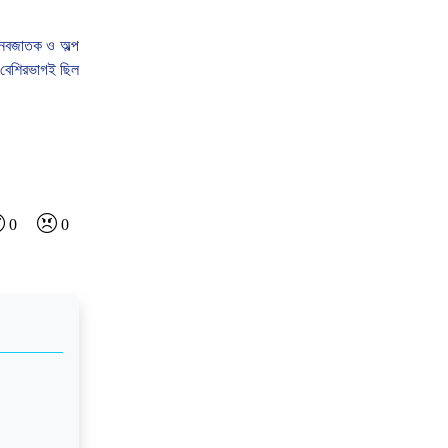
নবজাতক
ও
অল্প
বেশিরভাগই
ছিল
0
0