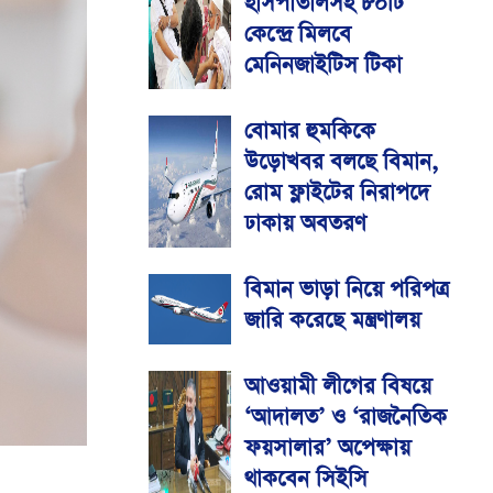
হাসপাতালসহ ৮০টি
কেন্দ্রে মিলবে
মেনিনজাইটিস টিকা
বোমার হুমকিকে
উড়োখবর বলছে বিমান,
রোম ফ্লাইটের নিরাপদে
ঢাকায় অবতরণ
বিমান ভাড়া নিয়ে পরিপত্র
জারি করেছে মন্ত্রণালয়
আওয়ামী লীগের বিষয়ে
‘আদালত’ ও ‘রাজনৈতিক
ফয়সালার’ অপেক্ষায়
থাকবেন সিইসি