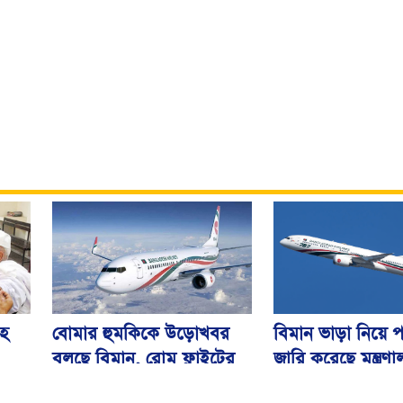
বিমান ভাড়া নিয়ে প
বোমার হুমকিকে উড়োখবর
হ
জারি করেছে মন্ত্রণ
বলছে বিমান, রোম ফ্লাইটের
নিরাপদে ঢাকায় অবতরণ