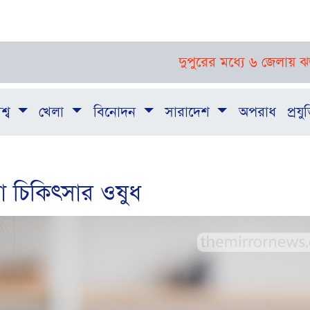
দুপুরের মধ্যে ৬ জেলায় ঝড়-বজ্রবৃষ্টির 
শ্ব
খেলা
বিনোদন
সারাদেশ
অপরাধ
প্রযুক
া চিকিৎসার ওষুধ