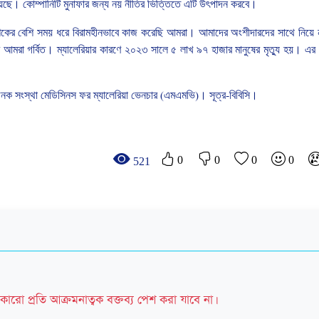
য়েছে।
কোম্পানিটি
মুনাফার
জন্য
নয়
নীতির
ভিত্তিতে
এটি
উৎপাদন
করবে।
কের
বেশি
সময়
ধরে
বিরামহীনভাবে
কাজ
করেছি
আমরা।
আমাদের
অংশীদারদের
সাথে
নিয়ে
আমরা
গর্বিত।
ম্যালেরিয়ার
কারণে
২০২৩
সালে
৫
লাখ
৯৭
হাজার
মানুষের
মৃত্যু
হয়।
এর
জনক
সংস্থা
মেডিসিনস
ফর
ম্যালেরিয়া
ভেনচার
(
এমএমভি
)
।
সূত্র
-
বিবিসি।
0
0
0
0
521
কারো প্রতি আক্রমনাত্বক বক্তব্য পেশ করা যাবে না।