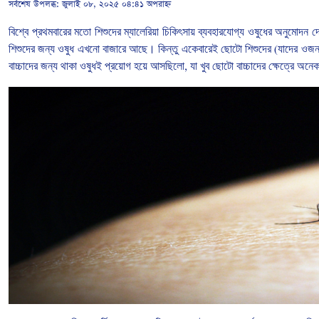
সর্বশেষ উপলব্ধ:
জুলাই ০৮, ২০২৫ ০৪:৪১ অপরাহ্ন
বিশ্বে
প্রথমবারের
মতো
শিশুদের
ম্যালেরিয়া
চিকিৎসায়
ব্যবহারযোগ্য
ওষুধের
অনুমোদন
দ
শিশুদের
জন্য
ওষুধ
এখনো
বাজারে
আছে।
কিন্তু
একেবারেই
ছোটো
শিশুদের
(
যাদের
ওজ
বাচ্চাদের
জন্য
থাকা
ওষুধই
প্রয়োগ
হয়ে
আসছিলো
,
যা
খুব
ছোটো
বাচ্চাদের
ক্ষেত্রে
অনে