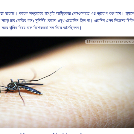
েয়া
হয়েছে।
কয়েক
সপ্তাহের
মধ্যেই
আফ্রিকার
দেশুগুলোতে
এর
প্রয়োগ
শুরু
হবে।
ম্যাল
ন
সাড়ে
চার
কেজির
কম
)
সুনির্দিষ্ট
কোনো
ওষুধ
এতোদিন
ছিল
না।
এতদিন
এসব
শিশুদের
চিকি
ক
সময়
ঝুঁকির
বিষয়
বলে
বিশেষজ্ঞরা
মত
দিয়ে
আসছিলেন।