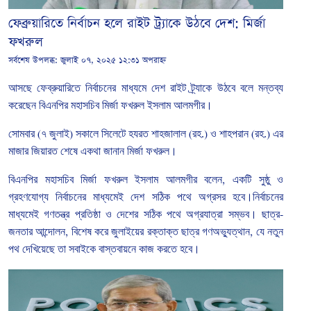
ফেব্রুয়ারিতে নির্বাচন হলে রাইট ট্র্যাকে উঠবে দেশ: মির্জা
ফখরু‌ল
সর্বশেষ উপলব্ধ:
জুলাই ০৭, ২০২৫ ১২:৩১ অপরাহ্ন
আসছে
ফেব্রুয়ারিতে
নির্বাচনের
মাধ্যমে
দেশ
রাইট
ট্র্যাকে
উঠবে
বলে মন্তব্য
করেছেন বিএনপির
মহাসচিব
মির্জা
ফখরুল
ইসলাম
আলমগীর।
সোমবার
(
৭
জুলাই
)
সকালে সিলেটে হযরত
শাহজালাল
(
রহ
.)
ও
শাহপরান
(
রহ
.)
এর
মাজার
জিয়ারত
শেষে
একথা জানান মির্জা ফখরুল।
বিএনপির
মহাসচিব
মির্জা
ফখরুল
ইসলাম
আলমগীর
বলেন
,
একটি
সুষ্ঠু
ও
গ্রহণযোগ্য
নির্বাচনের
মাধ্যমেই
দেশ
সঠিক
পথে
অগ্রসর
হবে।নির্বাচনের
মাধ্যমেই
গণতন্ত্র
প্রতিষ্ঠা
ও
দেশের
সঠিক
পথে
অগ্রযাত্রা
সম্ভব।
ছাত্র
-
জনতার
আন্দোলন
,
বিশেষ
করে
জুলাইয়ের
রক্তাক্ত
ছাত্র
গণঅভ্যুত্থান
,
যে
নতুন
পথ
দেখিয়েছে
তা
সবাইকে
বাস্তবায়নে
কাজ
করতে
হবে।