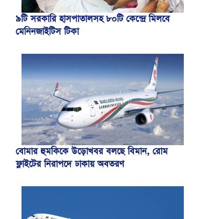
৯টি সরকারি হাসপাতালসহ ৮০টি কেন্দ্রে মিলবে
মেনিনজাইটিস টিকা
বোমার হুমকিকে উড়োখবর বলছে বিমান, রোম
ফ্লাইটের নিরাপদে ঢাকায় অবতরণ