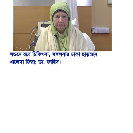
মেডিকেল বিশ্ববিদ্যালয়
লন্ডনে হবে চিকিৎসা, মঙ্গলবার ঢাকা ছাড়ছেন
খালেদা জিয়া: ডা. জাহিদ।