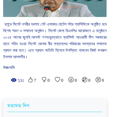
দুপুরে
সিলেট
নগরীর
দরগাহ
গেট
এলাকার
হোটেল
স্টার
প্যাসিফিকে
অনুষ্ঠিত
হবে
বিশেষ
স্মরণ
ও
সম্মাননা
অনুষ্ঠান।
সিলেট
জেলা
বিএনপির
আয়োজনে
এ
অনুষ্ঠানে
২০২৪
সালের
জুলাই
-
আগস্ট
গণঅভ্যুত্থানে
ফ্যাসিস্ট
আওয়ামী
লীগ
সরকারের
হাতে
শহিদ
হওয়া
সিলেট
জেলার
বীর
সন্তানদের
পরিবারের
সদস্যদের
সম্মাননা
প্রদান
করা
হবে।
এতে
প্রধান
অতিথি
হিসেবে
উপস্থিত
থাকবেন
মির্জা
ফখরুল
ইসলাম
আলমগীর।
উজ্জল/মি
7
0
0
0
0
0
531
মতামত দিন