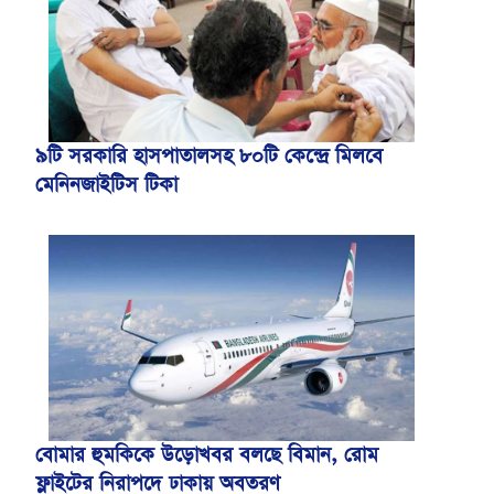
৯টি সরকারি হাসপাতালসহ ৮০টি কেন্দ্রে মিলবে
মেনিনজাইটিস টিকা
বোমার হুমকিকে উড়োখবর বলছে বিমান, রোম
ফ্লাইটের নিরাপদে ঢাকায় অবতরণ