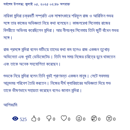
সর্বশেষ উপলব্ধ:
জুলাই ০৫, ২০২৫ ০২:৪৮ অপরাহ্ন
নায়িকা
মন্দিরা
চক্রবর্তী
সম্প্রতি
এক
সাক্ষাৎকারে
শরিফুল
রাজ
ও
আরিফিন
শুভর
সঙ্গে
তার
কাজের
অভিজ্ঞতা
নিয়ে
কথা
বলেছেন।
কাজলরেখা
সিনেমায়
রাজের
বিপরীতে
অভিনয়
করেছিলেন
মন্দিরা।
আর
নীলচক্র
সিনেমায়
তিনি
জুটি
বাঁধেন
শুভর
সঙ্গে।
রাজ
প্রসঙ্গে
মন্দিরা
বলেন
শুটিংয়ে
তাদের
কথা
কম
হলেও
রাজ
একজন
তুখোড়
অভিনেতা
এবং
খুবই
ডেডিকেটেড।
তিনি
সব
সময়
নিজের
চরিত্রে
ডুবে
থাকতেন
এবং
তাকে
অনেক
সহযোগিতা
করেছেন।
শুভকে
নিয়ে
মন্দিরা
বলেন
তিনি
খুবই
প্রাণবন্ত
একজন
মানুষ।
সেটে
সবসময়
আনন্দময়
পরিবেশ
তৈরি
করতেন।
নিজের
দীর্ঘ
ক্যারিয়ারের
অভিজ্ঞতা
দিয়ে
শুভ
তাকে
ভীষণভাবে
সহায়তা
করেছেন
বলেও
জানান
মন্দিরা।
আশিক/মি
0
0
0
0
0
0
525