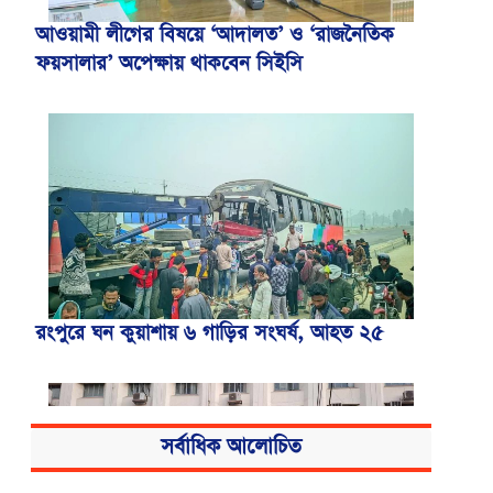
আওয়ামী লীগের বিষয়ে ‘আদালত’ ও ‘রাজনৈতিক
ফয়সালার’ অপেক্ষায় থাকবেন সিইসি
রংপুরে ঘন কুয়াশায় ৬ গাড়ির সংঘর্ষ, আহত ২৫
সর্বাধিক আলোচিত