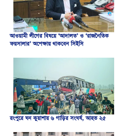
আওয়ামী লীগের বিষয়ে ‘আদালত’ ও ‘রাজনৈতিক
ফয়সালার’ অপেক্ষায় থাকবেন সিইসি
রংপুরে ঘন কুয়াশায় ৬ গাড়ির সংঘর্ষ, আহত ২৫