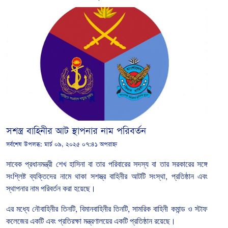
সশস্ত্র বাহিনীর আট স্থাপনার নাম পরিবর্তন
সর্বশেষ উপলব্ধ:
মার্চ ০৯, ২০২৫ ০৭:৪১ অপরাহ্ন
সাবেক
প্রধানমন্ত্রী
শেখ
হাসিনা
বা
তার
পরিবারের
সদস্য
বা
তার
সরকারের
সঙ্গে
সংশ্লিষ্ট
ব্যক্তিদের
নামে
থাকা
সশস্ত্র
বাহিনীর
আটটি
সংস্থা
,
প্রতিষ্ঠান
এবং
স্থাপনার
নাম
পরিবর্তন
করা
হয়েছে।
এর
মধ্যে
নৌবাহিনীর
তিনটি
,
বিমানবাহিনীর
তিনটি
,
সামরিক
বাহিনী
কমান্ড
ও
স্টাফ
কলেজের
একটি
এবং
প্রতিরক্ষা
মন্ত্রণালয়ের
একটি
প্রতিষ্ঠান
রয়েছে।