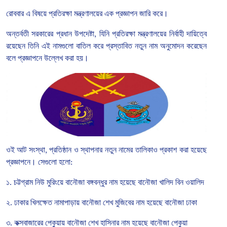
রোববার
এ
বিষয়ে
প্রতিরক্ষা
মন্ত্রণালয়ের
এক
প্রজ্ঞাপন
জারি
করে।
অন্তর্বতী
সরকারের
প্রধান
উপদেষ্টা
,
যিনি
প্রতিরক্ষা
মন্ত্রণালয়ের
নির্বাহী
দায়িত্বে
রয়েছেন
তিনি
এই
নামগুলো
বাতিল
করে
প্রস্তাবিত
নতুন
নাম
অনুমোদন
করেছেন
বলে
প্রজ্ঞাপনে
উল্লেখ
করা
হয়।
ওই
আট
সংস্থা
,
প্রতিষ্ঠান
ও
স্থাপনার
নতুন
নামের
তালিকাও
প্রকাশ
করা
হয়েছে
প্রজ্ঞাপনে।
সেগুলো
হলো
:
১
.
চট্টগ্রাম
নিউ
মুরিংয়ে
বানৌজা
বঙ্গবন্ধুর
নাম
হয়েছে
বানৌজা
খালিদ
বিন
ওয়ালিদ
২
.
ঢাকার
খিলক্ষেত
নামাপাড়ায়
বানৌজা
শেখ
মুজিবের
নাম
হয়েছে
বানৌজা
ঢাকা
৩
.
কক্সবাজারের
পেকুয়ায়
বানৌজা
শেখ
হাসিনার
নাম
হয়েছে
বানৌজা
পেকুয়া