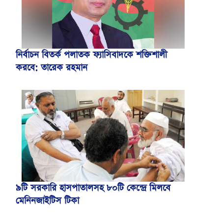
নির্বাচন বিতর্ক পলাতক ফ্যাসিবাদকে শক্তিশালী
করবে: তারেক রহমান
৯টি সরকারি হাসপাতালসহ ৮০টি কেন্দ্রে মিলবে
মেনিনজাইটিস টিকা