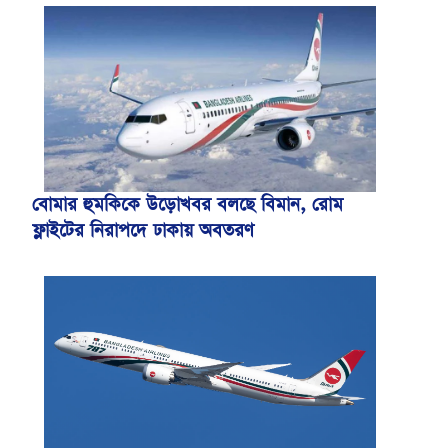
বোমার হুমকিকে উড়োখবর বলছে বিমান, রোম
ফ্লাইটের নিরাপদে ঢাকায় অবতরণ