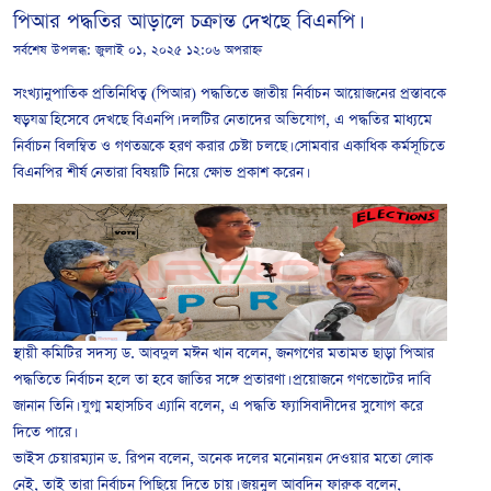
পিআর পদ্ধতির আড়ালে চক্রান্ত দেখছে বিএনপি।
সর্বশেষ উপলব্ধ:
জুলাই ০১, ২০২৫ ১২:০৬ অপরাহ্ন
সংখ্যানুপাতিক প্রতিনিধিত্ব (পিআর) পদ্ধতিতে জাতীয় নির্বাচন আয়োজনের প্রস্তাবকে
ষড়যন্ত্র হিসেবে দেখছে বিএনপি। দলটির নেতাদের অভিযোগ, এ পদ্ধতির মাধ্যমে
নির্বাচন বিলম্বিত ও গণতন্ত্রকে হরণ করার চেষ্টা চলছে। সোমবার একাধিক কর্মসূচিতে
বিএনপির শীর্ষ নেতারা বিষয়টি নিয়ে ক্ষোভ প্রকাশ করেন।
স্থায়ী কমিটির সদস্য ড. আবদুল মঈন খান বলেন, জনগণের মতামত ছাড়া পিআর
পদ্ধতিতে নির্বাচন হলে তা হবে জাতির সঙ্গে প্রতারণা। প্রয়োজনে গণভোটের দাবি
জানান তিনি। যুগ্ম মহাসচিব এ্যানি বলেন, এ পদ্ধতি ফ্যাসিবাদীদের সুযোগ করে
দিতে পারে।
ভাইস চেয়ারম্যান ড. রিপন বলেন, অনেক দলের মনোনয়ন দেওয়ার মতো লোক
নেই, তাই তারা নির্বাচন পিছিয়ে দিতে চায়। জয়নুল আবদিন ফারুক বলেন,