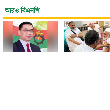
আরও বিএনপি
নির্বাচন বিতর্ক পলাতক
৯টি সরকারি হাসপাতালস
ফ্যাসিবাদকে শক্তিশালী
৮০টি কেন্দ্রে মিলবে
করবে: তারেক রহমান
মেনিনজাইটিস টিকা