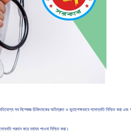
নতিযোগ্য
সব
বিশেষজ্ঞ
চিকিৎসকের
অতিদ্রুত
ও
ভূতাপেক্ষভাবে
পদোন্নতি
নিশ্চিত
করা
এবং
দোন্নতি
প্রদান
করে
ন্যায্য
পাওনা
নিশ্চিত
করা।