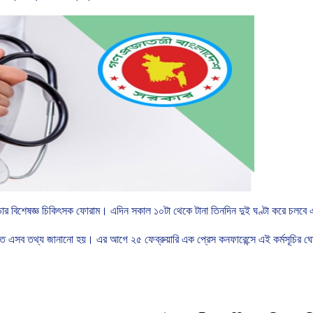
ডার
বিশেষজ্ঞ
চিকিৎসক
ফোরাম।
এদিন
সকাল
১০টা
থেকে
টানা
তিনদিন
দুই
ঘণ্টা
করে
চলবে
তে
এসব
তথ্য
জানানো
হয়।
এর
আগে
২৫
ফেব্রুয়ারি
এক
প্রেস
কনফারেন্সে
এই
কর্মসূচির
ঘো