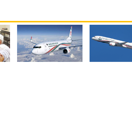
বিমান ভাড়া নিয়ে প
বোমার হুমকিকে উড়োখবর
হ
জারি করেছে মন্ত্রণ
বলছে বিমান, রোম ফ্লাইটের
নিরাপদে ঢাকায় অবতরণ