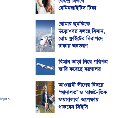
কেন্দ্রে মিলবে
মেনিনজাইটিস টিকা
বোমার হুমকিকে
উড়োখবর বলছে বিমান,
রোম ফ্লাইটের নিরাপদে
ঢাকায় অবতরণ
বিমান ভাড়া নিয়ে পরিপত্র
জারি করেছে মন্ত্রণালয়
আওয়ামী লীগের বিষয়ে
‘আদালত’ ও ‘রাজনৈতিক
ফয়সালার’ অপেক্ষায়
অন্তঃ
ও
থাকবেন সিইসি