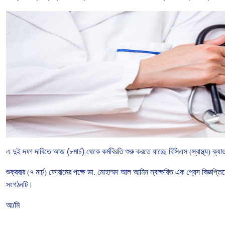
এ দুই
দফা
দাবিতে
আজ (৮মার্চ)
থেকে
কর্মবিরতি
শুরু
করতে
যাচ্ছে
বিসিএস
(
স্বাস্থ্য
)
ক্যা
শুক্রবার
(
৭
মার্চ
)
ফোরামের
পক্ষে
ডা
.
মোহাম্মদ
আল
আমিন
স্বাক্ষরিত
এক
প্রেস
বিজ্ঞপ্তি
সংগঠনটি।
আ/মি