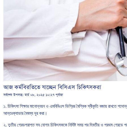
আজ কর্মবিরতিতে যাচ্ছেন বিসিএস চিকিৎসকরা
সর্বশেষ উপলব্ধ:
মার্চ ০৮, ২০২৫ ১০:২৭ পূর্বাহ্ন
১
.
চিকিৎসা
শিক্ষার
মানোন্নয়ন
ও
এমবিবিএস
ডিগ্রির
বৈশ্বিক
স্বীকৃতি
বজায়
রাখতে
পদোন্
আন্তঃক্যাডার
বৈষম্য
দূর
করা।
২
.
তৃতীয়
গ্রেডপ্রাপ্ত
সব
যোগ্য
চিকিৎসককে
নির্দিষ্ট
সময়
পর
দ্বিতীয়
ও
প্রথম
গ্রেডে
প