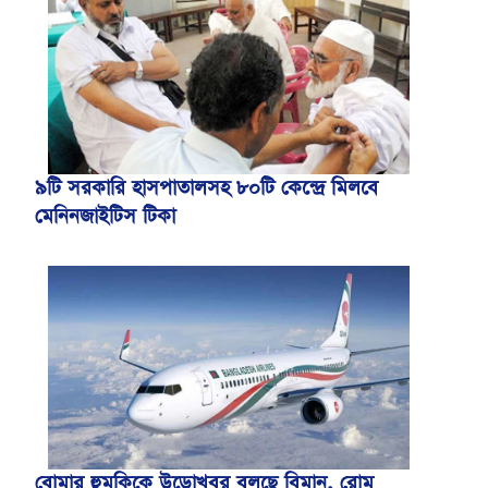
৯টি সরকারি হাসপাতালসহ ৮০টি কেন্দ্রে মিলবে
মেনিনজাইটিস টিকা
বোমার হুমকিকে উড়োখবর বলছে বিমান, রোম