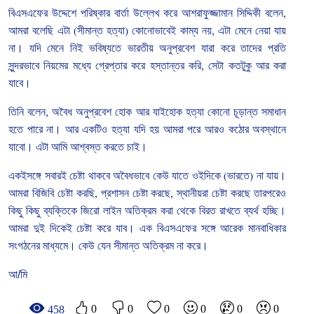
বিএসএফের
উদ্দেশে
পরিষ্কার
বার্তা
উল্লেখ
করে
আশরাফুজ্জামান
সিদ্দিকী
বলেন
,
আমরা
বলেছি
এটা
(
সীমান্ত
হত্যা
)
কোনোভাবেই
কাম্য
নয়
,
এটা
মেনে
নেয়া
যায়
না।
যদি
মেনে
নিই
ভবিষ্যতে
ভারতীয়
অনুপ্রবেশ
যারা
করে
তাদের
প্রতি
সুন্দরভাবে
নিয়মের
মধ্যে
গ্রেপ্তার
করে
হস্তান্তর
করি
,
সেটা
কতটুকু
আর
করা
যাবে।
তিনি
বলেন
,
অবৈধ
অনুপ্রবেশ
হোক
আর
যাইহোক
হত্যা
কোনো
চূড়ান্ত
সমাধান
হতে
পারে
না।
আর
একটিও
হত্যা
যদি
হয়
আমরা
পরে
আরও
কঠোর
অবস্থানে
যাবো।
এটা
আমি
আশ্বস্ত
করতে
চাই।
একইসঙ্গে
সবারই
চেষ্টা
থাকবে
অবৈধভাবে
কেউ
যাতে
ওইদিকে
(
ভারতে
)
না
যায়।
আমরা
বিজিবি
চেষ্টা
করছি
,
প্রশাসন
চেষ্টা
করছে
,
স্থানীয়রা
চেষ্টা
করছে
তারপরেও
কিছু
কিছু
ব্যক্তিকে
জিরো
লাইন
অতিক্রম
করা
থেকে
বিরত
রাখতে
ব্যর্থ
হচ্ছি।
আমরা
দুই
দিকেই
চেষ্টা
করে
যাব।
এক
বিএসএফের
সঙ্গে
আরেক
মানবাধিকার
সংগঠনের
মাধ্যমে।
কেউ
যেন
সীমান্ত
অতিক্রম
না
করে।
আ/মি
0
0
0
0
0
0
458