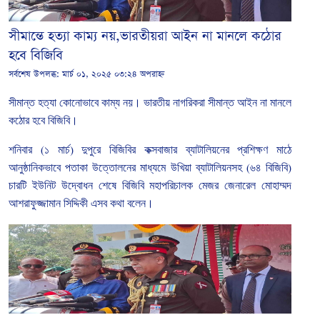
সীমান্তে হত্যা কাম্য নয়,ভারতীয়রা আইন না মানলে কঠোর
হবে বিজিবি
সর্বশেষ উপলব্ধ:
মার্চ ০১, ২০২৫ ০৩:২৪ অপরাহ্ন
সীমান্ত
হত্যা
কোনোভাবে
কাম্য
নয়।
ভারতীয়
নাগরিকরা
সীমান্ত
আইন
না
মানলে
কঠোর
হবে
বিজিবি।
শনিবার
(
১
মার্চ
)
দুপুরে
বিজিবির
কক্সবাজার
ব্যাটালিয়নের
প্রশিক্ষণ
মাঠে
আনুষ্ঠানিকভাবে
পতাকা
উত্তোলনের
মাধ্যমে
উখিয়া
ব্যাটালিয়নসহ
(
৬৪
বিজিবি
)
চারটি
ইউনিট
উদ্বোধন
শেষে
বিজিবি
মহাপরিচালক
মেজর
জেনারেল
মোহাম্মদ
আশরাফুজ্জামান
সিদ্দিকী
এসব
কথা
বলেন।