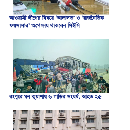
আওয়ামী লীগের বিষয়ে ‘আদালত’ ও ‘রাজনৈতিক
ফয়সালার’ অপেক্ষায় থাকবেন সিইসি
রংপুরে ঘন কুয়াশায় ৬ গাড়ির সংঘর্ষ, আহত ২৫