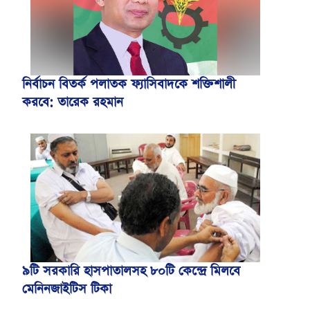
নির্বাচন বিতর্ক পলাতক ফ্যাসিবাদকে শক্তিশালী
করবে: তারেক রহমান
৯টি সরকারি হাসপাতালসহ ৮০টি কেন্দ্রে মিলবে
মেনিনজাইটিস টিকা