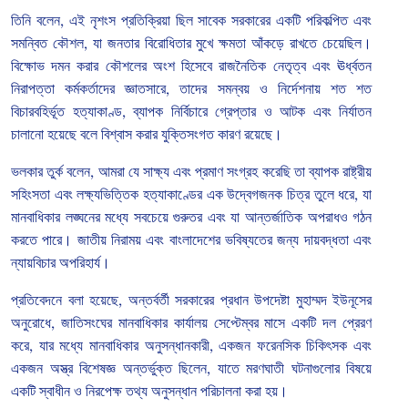
তিনি
বলেন
,
এই
নৃশংস
প্রতিক্রিয়া
ছিল
সাবেক
সরকারের
একটি
পরিকল্পিত
এবং
সমন্বিত
কৌশল
,
যা
জনতার
বিরোধিতার
মুখে
ক্ষমতা
আঁকড়ে
রাখতে
চেয়েছিল।
বিক্ষোভ
দমন
করার
কৌশলের
অংশ
হিসেবে
রাজনৈতিক
নেতৃত্ব
এবং
ঊর্ধ্বতন
নিরাপত্তা
কর্মকর্তাদের
জ্ঞাতসারে
,
তাদের
সমন্বয়
ও
নির্দেশনায়
শত
শত
বিচারবহির্ভূত
হত্যাকাণ্ড
,
ব্যাপক
নির্বিচারে
গ্রেপ্তার
ও
আটক
এবং
নির্যাতন
চালানো
হয়েছে
বলে
বিশ্বাস
করার
যুক্তিসংগত
কারণ
রয়েছে।
ভলকার
তুর্ক
বলেন
,
আমরা
যে
সাক্ষ্য
এবং
প্রমাণ
সংগ্রহ
করেছি
তা
ব্যাপক
রাষ্ট্রীয়
সহিংসতা
এবং
লক্ষ্যভিত্তিক
হত্যাকাণ্ডের
এক
উদ্বেগজনক
চিত্র
তুলে
ধরে
,
যা
মানবাধিকার
লঙ্ঘনের
মধ্যে
সবচেয়ে
গুরুতর
এবং
যা
আন্তর্জাতিক
অপরাধও
গঠন
করতে
পারে।
জাতীয়
নিরাময়
এবং
বাংলাদেশের
ভবিষ্যতের
জন্য
দায়বদ্ধতা
এবং
ন্যায়বিচার
অপরিহার্য।
প্রতিবেদনে
বলা
হয়েছে
,
অন্তর্বর্তী
সরকারের
প্রধান
উপদেষ্টা
মুহাম্মদ
ইউনূসের
অনুরোধে
,
জাতিসংঘের
মানবাধিকার
কার্যালয়
সেপ্টেম্বর
মাসে
একটি
দল
প্রেরণ
করে
,
যার
মধ্যে
মানবাধিকার
অনুসন্ধানকারী
,
একজন
ফরেনসিক
চিকিৎসক
এবং
একজন
অস্ত্র
বিশেষজ্ঞ
অন্তর্ভুক্ত
ছিলেন
,
যাতে
মরণঘাতী
ঘটনাগুলোর
বিষয়ে
একটি
স্বাধীন
ও
নিরপেক্ষ
তথ্য
অনুসন্ধান
পরিচালনা
করা
হয়।