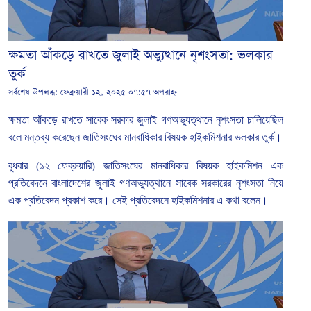
ক্ষমতা আঁকড়ে রাখতে জুলাই অভ্যুত্থানে নৃশংসতা: ভলকার
তুর্ক
সর্বশেষ উপলব্ধ:
ফেব্রুয়ারী ১২, ২০২৫ ০৭:৫৭ অপরাহ্ন
ক্ষমতা
আঁকড়ে
রাখতে
সাবেক
সরকার
জুলাই
গণঅভ্যুত্থানে
নৃশংসতা
চালিয়েছিল
বলে
মন্তব্য
করেছেন
জাতিসংঘের
মানবাধিকার
বিষয়ক
হাইকমিশনার
ভলকার
তুর্ক।
বুধবার
(
১২
ফেব্রুয়ারি
)
জাতিসংঘের
মানবাধিকার
বিষয়ক
হাইকমিশন
এক
প্রতিবেদনে
বাংলাদেশের
জুলাই
গণঅভ্যুত্থানে
সাবেক
সরকারের
নৃশংসতা
নিয়ে
এক
প্রতিবেদন
প্রকাশ
করে।
সেই
প্রতিবেদনে
হাইকমিশনার
এ
কথা
বলেন।