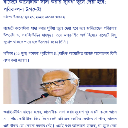
বাজেটে কালোটাকা সাদা করার সুবিধা তুলে দেয়া হবে:
পরিকল্পনা উপদেষ্টা
সর্বশেষ উপলব্ধ:
জুন ২১, ২০২৫ ০৯:২৪ অপরাহ্ন
বাজেটে
কালোটাকা
সাদা
করার
সুবিধা
তুলে
দেয়া
হবে
বলে
জানিয়েছেন
পরিকল্পনা
উপদেষ্টা
ড
.
ওয়াহিদউদ্দিন
মাহমুদ।
তবে
অপ্রদর্শিত
অর্থ
হিসেবে
বাজেটে
কিছু
সুযোগ
থাকতে
পারে
বলে
উল্লেথ করেন
তিনি।
শনিবার
(
২১
জুন
)
গবেষণা
প্রতিষ্ঠান
র
্যাপিড
আয়োজিত
বাজেট
আলোচনায়
তিনি
এসব
কথা
জানান।
ওয়াহিদউদ্দিন
মাহমুদ
বলেন
,
কালোটাকা
সাদা
করার
সুযোগ
খুব
একটা
কাজে
আসে
না।
পাঁচ
কোটি
টাকা
দিয়ে
কিনে
কেউ
যদি
এক
কোটিও
দেখাতে
না
পারে
,
তাহলে
এটা
থাকার
তো
কোনো
দরকার
নেই।
এতই
যখন
আলোচনা
হয়েছে
,
তা
তুলে
দেয়া