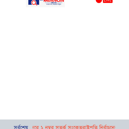
াস, নদীবন্দরে ১ নম্বর সতর্ক সংকেত
সর্বশেষ
রাষ্ট্রপতি নির্বাচনের তফসিল ঘো