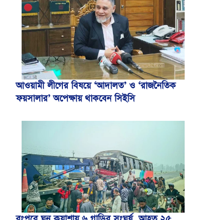
আওয়ামী লীগের বিষয়ে ‘আদালত’ ও ‘রাজনৈতিক
ফয়সালার’ অপেক্ষায় থাকবেন সিইসি
রংপুরে ঘন কুয়াশায় ৬ গাড়ির সংঘর্ষ, আহত ২৫