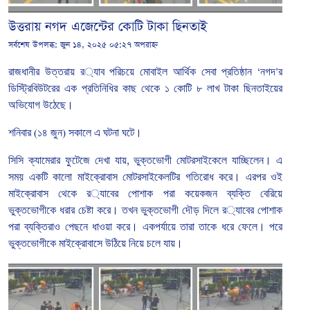
উত্তরায় নগদ এজেন্টের কোটি টাকা ছিনতাই
সর্বশেষ উপলব্ধ:
জুন ১৪, ২০২৫ ০৫:২৭ অপরাহ্ন
রাজধানীর
উত্তরায়
র
্যাব
পরিচয়ে
মোবাইল
আর্থিক
সেবা
প্রতিষ্ঠান
‘
নগদ
’
র
ডিস্ট্রিবিউটরের
এক
প্রতিনিধির
কাছ
থেকে
১
কোটি
৮
লাখ
টাকা
ছিনতাইয়ের
অভিযোগ
উঠেছে।
শনিবার
(
১৪
জুন
)
সকালে
এ
ঘটনা
ঘটে।
সিসি
ক্যামেরার
ফুটেজে
দেখা
যায়
,
ভুক্তভোগী
মোটরসাইকেলে
যাচ্ছিলেন।
এ
সময়
একটি
কালো
মাইক্রোবাস
মোটরসাইকেলটির
গতিরোধ
করে।
এরপর
ওই
মাইক্রোবাস
থেকে
র
্যাবের
পোশাক
পরা
কয়েকজন
ব্যক্তি
বেরিয়ে
ভুক্তভোগীকে
ধরার
চেষ্টা
করে।
তখন
ভুক্তভোগী
দৌড়
দিলে
র
্যাবের
পোশাক
পরা
ব্যক্তিরাও
পেছনে
ধাওয়া
করে।
একপর্যায়ে
তারা
তাকে
ধরে
ফেলে।
পরে
ভুক্তভোগীকে
মাইক্রোবাসে
উঠিয়ে
নিয়ে
চলে
যায়।