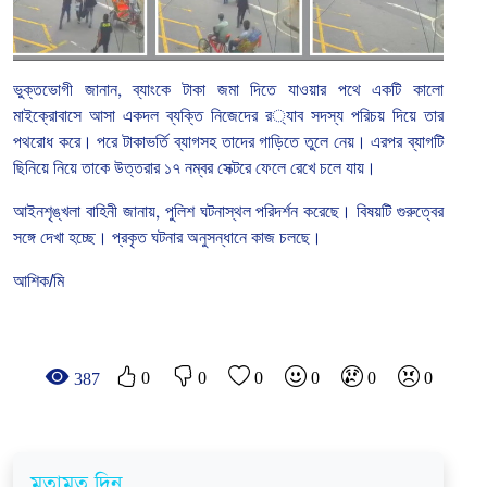
ভুক্তভোগী
জানান
,
ব্যাংকে
টাকা
জমা
দিতে
যাওয়ার
পথে
একটি
কালো
মাইক্রোবাসে
আসা
একদল
ব্যক্তি
নিজেদের
র
্যাব
সদস্য
পরিচয়
দিয়ে
তার
পথরোধ
করে।
পরে
টাকাভর্তি
ব্যাগসহ
তাদের
গাড়িতে
তুলে
নেয়।
এরপর
ব্যাগটি
ছিনিয়ে
নিয়ে
তাকে
উত্তরার
১৭
নম্বর
সেক্টরে
ফেলে
রেখে
চলে
যায়।
আইনশৃঙ্খলা
বাহিনী
জানায়
,
পুলিশ
ঘটনাস্থল
পরিদর্শন
করেছে।
বিষয়টি
গুরুত্বের
সঙ্গে
দেখা
হচ্ছে।
প্রকৃত
ঘটনার
অনুসন্ধানে
কাজ
চলছে।
আশিক/মি
0
0
0
0
0
0
387
মতামত দিন