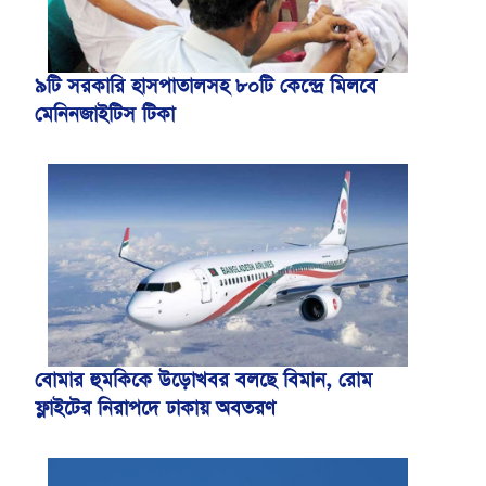
৯টি সরকারি হাসপাতালসহ ৮০টি কেন্দ্রে মিলবে
মেনিনজাইটিস টিকা
বোমার হুমকিকে উড়োখবর বলছে বিমান, রোম
ফ্লাইটের নিরাপদে ঢাকায় অবতরণ