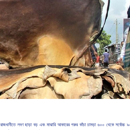
রাজধানীতে
লবণ
ছাড়া
বড়
এবং
মাঝারি
আকারের
গরুর
কাঁচা
চামড়া
৬০০
থেকে
সর্বোচ্চ
৯