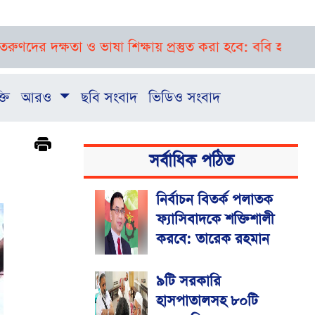
া ও ভাষা শিক্ষায় প্রস্তুত করা হবে: ববি হাজ্জাজ
বগুড়া-সিলে
্তি
আরও
ছবি সংবাদ
ভিডিও সংবাদ
সর্বাধিক পঠিত
নির্বাচন বিতর্ক পলাতক
ফ্যাসিবাদকে শক্তিশালী
করবে: তারেক রহমান
৯টি সরকারি
হাসপাতালসহ ৮০টি