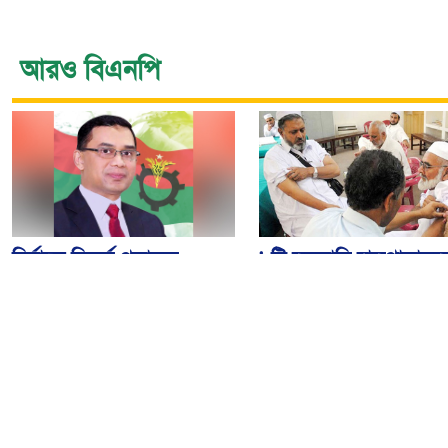
আরও বিএনপি
নির্বাচন বিতর্ক পলাতক
৯টি সরকারি হাসপাতালস
ফ্যাসিবাদকে শক্তিশালী
৮০টি কেন্দ্রে মিলবে
করবে: তারেক রহমান
মেনিনজাইটিস টিকা