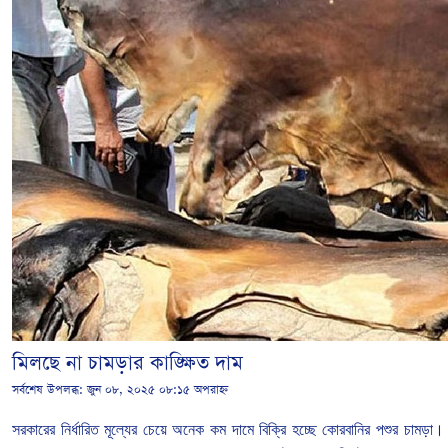
মিলছে না চামড়ার কাঙ্ক্ষিত দাম
সর্বশেষ উপলব্ধ:
জুন ০৮, ২০২৫ ০৮:১৫ অপরাহ্ন
সরকারের
নির্ধারিত
মূল্যের
চেয়ে
অনেক
কম দামে বিক্রি হচ্ছে কোরবানির পশুর চামড়া।