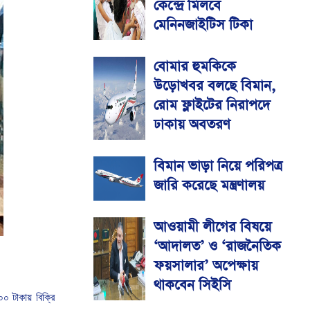
কেন্দ্রে মিলবে
মেনিনজাইটিস টিকা
বোমার হুমকিকে
উড়োখবর বলছে বিমান,
রোম ফ্লাইটের নিরাপদে
ঢাকায় অবতরণ
বিমান ভাড়া নিয়ে পরিপত্র
জারি করেছে মন্ত্রণালয়
আওয়ামী লীগের বিষয়ে
‘আদালত’ ও ‘রাজনৈতিক
ফয়সালার’ অপেক্ষায়
থাকবেন সিইসি
০০
টাকায়
বিক্রি