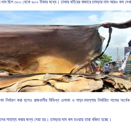
র
দাম
ছিল
৩০০
থেকে
৬০০
টাকার
মধ্যে।
ঢাকার
বাইরের
বাজারে
চামড়ার
দাম
আরও
কম দেখ
াকা
নির্ধারণ
করা
হলেও
রাজধানীর
বিভিন্ন
এলাকা
ও
পাড়া
-
মহল্লায়
নির্ধারিত
দামের
অর্ধেক
দের
সাহায্য
করার
জন্য
দেয়া
হয়।
চামড়ার
দাম
কম হওয়ায় তারা বঞ্চিত হচ্ছে।