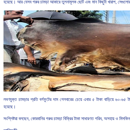
হয়েছে।
আর
যেসব
গরুর
চামড়া
আকারে
তুলনামূলক
ছোট
এবং
মান
কিছুটা
খারাপ
,
সেগুলো
লবণযুক্ত
চামড়ার
প্রতি
বর্গফুটের
দাম
গেলবারের
চেয়ে
এবার
৫
টাকা
বাড়িয়ে
৬০
-
৬৫
ট
হয়েছে।
সংশ্লিষ্টরা
বলছেন
,
কোরবানির
গরুর
চামড়া
বিক্রির
টাকা
সাধারণত
গরিব
,
অসহায়
ও
মিসকিন