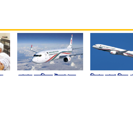
বিমান ভাড়া নিয়ে প
বোমার হুমকিকে উড়োখবর
হ
জারি করেছে মন্ত্রণ
বলছে বিমান, রোম ফ্লাইটের
নিরাপদে ঢাকায় অবতরণ