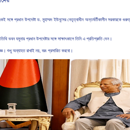
পানের
একই
সঙ্গে
প্রধান
উপদেষ্টা
ড
.
মুহাম্মদ
ইউনূসের
নেতৃত্বাধীন
অন্তর্বর্তীকালীন
সরকারকে
গুরুত্
তিথি
ভবন
যমুনায়
প্রধান
উপদেষ্টার
সঙ্গে
সাক্ষাৎকালে
তিনি
এ
প্রতিশ্রুতি
দেন।
িজ্ঞ।
শুধু
অব্যাহত
রাখাই
নয়
,
বরং
প্রসারিত
করবো।