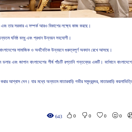
এবং
তার
সরকার
এ
সম্পর্ক
আরও
বিকাশের
লক্ষ্যে
কাজ
করছে।
ন্যতম
ঘনিষ্ঠ
বন্ধু
এবং
প্রধান
উন্নয়ন
সহযোগী।
বাংলাদেশের
সামাজিক
ও
অর্থনৈতিক
উন্নয়নে
গুরুত্বপূর্ণ
অবদান
রেখে
আসছে।
ন
ডলার
এবং
জাপান
বাংলাদেশের
শীর্ষ
পাঁচটি
রপ্তানি
গন্তব্যের
একটি।
বর্তমানে
বাংলাদেশে
করার
আশ্বাস
দেন।
যার
মধ্যে
অন্যতম
মাতারবাড়ি
গভীর
সমুদ্রবন্দর
,
মাতারবাড়ি
কয়লাভিত্
0
0
0
0
643