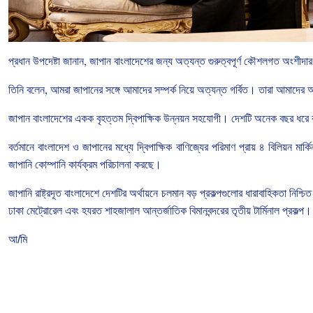
প্রধান
উপদেষ্টা
জানান
,
জাপান
বাংলাদেশের
জন্য
অত্যন্ত
গুরুত্বপূর্ণ
কৌশলগত
অংশীদার
তিনি
বলেন
,
আমরা
জাপানের
সঙ্গে
আমাদের
সম্পর্ক
নিয়ে
অত্যন্ত
গর্বিত।
তারা
আমাদের
অ
জাপান
বাংলাদেশের
একক
বৃহত্তম
দ্বিপাক্ষিক
উন্নয়ন
সহযোগী।
দেশটি
অনেক
বছর
ধরে
বর্তমানে
বাংলাদেশ
ও
জাপানের
মধ্যে
দ্বিপাক্ষিক
বাণিজ্যের
পরিমাণ
প্রায়
৪
বিলিয়ন
মার্কি
জাপানি
কোম্পানি
কার্যক্রম
পরিচালনা
করছে।
জাপানি
রাষ্ট্রদূত
বাংলাদেশে
দেশটির
অর্থায়নে
চলমান
বড়
প্রকল্পগুলোর
ধারাবাহিকতা
নিশ্চিত
ঢাকা
মেট্রোরেল
এবং
হযরত
শাহজালাল
আন্তর্জাতিক
বিমানবন্দরের
তৃতীয়
টার্মিনাল
প্রকল্প।
আ/মি