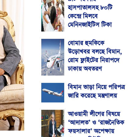
হাসপাতালসহ ৮০টি
কেন্দ্রে মিলবে
মেনিনজাইটিস টিকা
বোমার হুমকিকে
উড়োখবর বলছে বিমান,
রোম ফ্লাইটের নিরাপদে
ঢাকায় অবতরণ
বিমান ভাড়া নিয়ে পরিপত্র
জারি করেছে মন্ত্রণালয়
আওয়ামী লীগের বিষয়ে
‘আদালত’ ও ‘রাজনৈতিক
ফয়সালার’ অপেক্ষায়