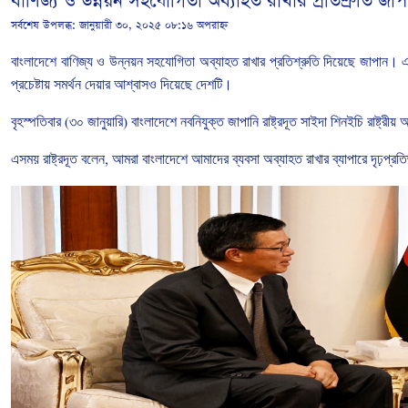
বাণিজ্য ও উন্নয়ন সহযোগিতা অব্যাহত রাখার প্রতিশ্রুতি জা
সর্বশেষ উপলব্ধ:
জানুয়ারী ৩০, ২০২৫ ০৮:১৬ অপরাহ্ন
বাংলাদেশে
বাণিজ্য
ও
উন্নয়ন
সহযোগিতা
অব্যাহত
রাখার
প্রতিশ্রুতি
দিয়েছে
জাপান।
প্রচেষ্টায়
সমর্থন
দেয়ার
আশ্বাসও
দিয়েছে
দেশটি।
বৃহস্পতিবার
(
৩০
জানুয়ারি
)
বাংলাদেশে
নবনিযুক্ত
জাপানি
রাষ্ট্রদূত
সাইদা
শিনইচি
রাষ্ট্রীয়
অ
এসময়
রাষ্ট্রদূত
বলেন
,
আমরা
বাংলাদেশে
আমাদের
ব্যবসা
অব্যাহত
রাখার
ব্যাপারে
দৃঢ়প্রত