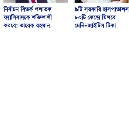
নির্বাচন বিতর্ক পলাতক
৯টি সরকারি হাসপাতালস
ফ্যাসিবাদকে শক্তিশালী
৮০টি কেন্দ্রে মিলবে
করবে: তারেক রহমান
মেনিনজাইটিস টিকা
আওয়ামী লীগের বিষয়ে
রংপুরে ঘন কুয়াশায় ৬ গা
‘আদালত’ ও ‘রাজনৈতিক
সংঘর্ষ, আহত ২৫
ফয়সালার’ অপেক্ষায় থাকবেন
সিইসি