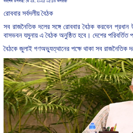
সর্বশেষ উপলব্ধ:
মে ২৪, ২০২৫ ০৫:৫৩ অপরাহ্ন
রোববার
সর্বদলীয়
বৈঠক
সব
রাজনৈতিক
দলের
সঙ্গে
রোববার
বৈঠক
করবেন
প্রধান
বাসভবন
যমুনায়
এ
বৈঠক
অনুষ্ঠিত
হবে।
দেশের
পরিবর্তিত
প
বৈঠকে
জুলাই
গণঅভ্যুত্থানের
পক্ষে
থাকা
সব
রাজনৈতিক
দ