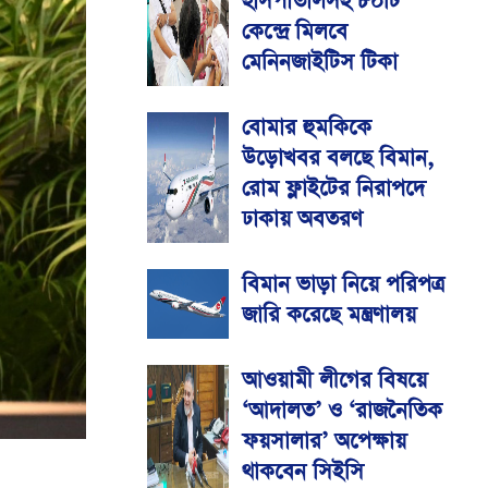
হাসপাতালসহ ৮০টি
কেন্দ্রে মিলবে
মেনিনজাইটিস টিকা
বোমার হুমকিকে
উড়োখবর বলছে বিমান,
রোম ফ্লাইটের নিরাপদে
ঢাকায় অবতরণ
বিমান ভাড়া নিয়ে পরিপত্র
জারি করেছে মন্ত্রণালয়
আওয়ামী লীগের বিষয়ে
‘আদালত’ ও ‘রাজনৈতিক
ফয়সালার’ অপেক্ষায়
থাকবেন সিইসি