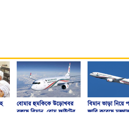
বিমান ভাড়া নিয়ে প
বোমার হুমকিকে উড়োখবর
হ
জারি করেছে মন্ত্রণ
বলছে বিমান, রোম ফ্লাইটের
নিরাপদে ঢাকায় অবতরণ