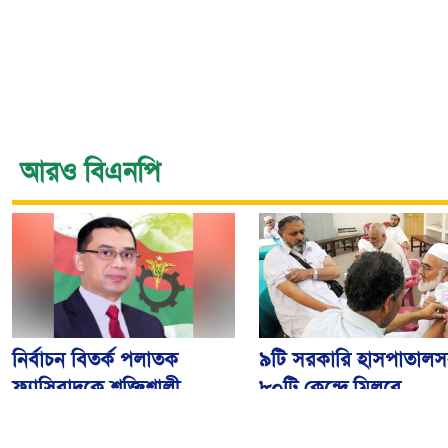
আরও বিএনপি
নির্বাচন বিতর্ক পলাতক
৯টি সরকারি হাসপাতালস
ফ্যাসিবাদকে শক্তিশালী
৮০টি কেন্দ্রে মিলবে
করবে: তারেক রহমান
মেনিনজাইটিস টিকা