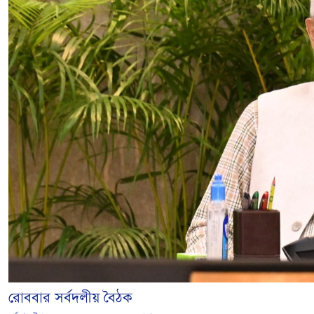
রোববার সর্বদলীয় বৈঠক