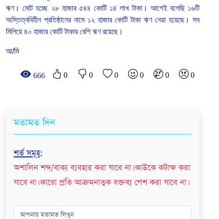
ঋণ।
মোট
হচ্ছে
২৮
হাজার
৫৪৪
কোটি
১৪
লাখ
টাকা।
আগেই
বলেছি
১৬টি
অস্তিত্ববিহীন
প্রতিষ্ঠানের
নামে
১২
হাজার
কোটি
টাকা
ঋণ
নেয়া
হয়েছে।
সব
মিলিয়ে
৪০
হাজার
কোটি
টাকার
বেশি
ঋণ
রয়েছে।
আ/মি
0
0
0
0
0
0
666
মতামত দিন
শর্ত সমূহ
:
অশালিন শব্দ/বাক্য ব্যবহার করা যাবে না। কাউকে কটাক্ষ করা
যাবে না। কারো প্রতি আক্রমনাত্বক বক্তব্য পেশ করা যাবে না।