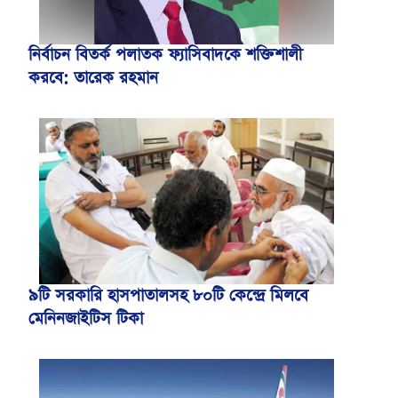
নির্বাচন বিতর্ক পলাতক ফ্যাসিবাদকে শক্তিশালী
করবে: তারেক রহমান
৯টি সরকারি হাসপাতালসহ ৮০টি কেন্দ্রে মিলবে
মেনিনজাইটিস টিকা