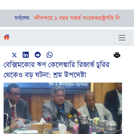
র্বাভাস, নদীবন্দরে ১ নম্বর সতর্ক সংকেত
সর্বশেষ
রাষ্ট্রপতি নির্বাচনের তফস
বেক্সিমকোর ঋণ কেলেঙ্কারি রিজার্ভ চুরির
থেকেও বড় ঘটনা: শ্রম উপদেষ্টা