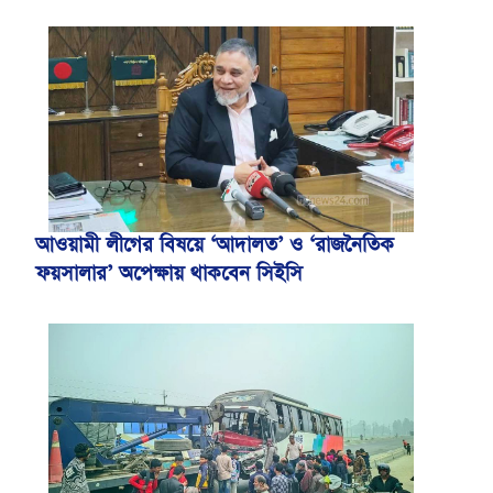
আওয়ামী লীগের বিষয়ে ‘আদালত’ ও ‘রাজনৈতিক
ফয়সালার’ অপেক্ষায় থাকবেন সিইসি