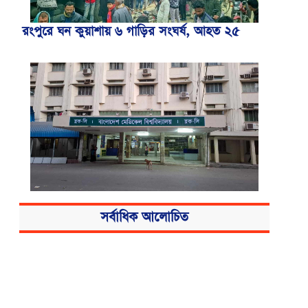
রংপুরে ঘন কুয়াশায় ৬ গাড়ির সংঘর্ষ, আহত ২৫
বিএসএমএমইউয়ের নতুন নাম বাংলাদেশ
সর্বাধিক আলোচিত
মেডিকেল বিশ্ববিদ্যালয়