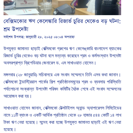
বেক্সিমকোর ঋণ কেলেঙ্কারি রিজার্ভ চুরির থেকেও বড় ঘটনা:
শ্রম উপদেষ্টা
সর্বশেষ উপলব্ধ:
জানুয়ারী ২৮, ২০২৫ ০৮:০৪ অপরাহ্ন
উপযুক্ত
জামানত
ছাড়াই
বেক্সিমকো
গ্রুপের
ঋণ
কেলেঙ্কারি
বাংলাদেশ
ব্যাংকের
রিজার্ভ
চুরির
থেকেও
বড়
ঘটনা
বলে
মন্তব্য
করেছেন
শ্রম
ও
কর্মসংস্থান
উপদেষ্টা
অবসরপ্রাপ্ত
ব্রিগেডিয়ার
জেনারেল
ড
.
এম
সাখাওয়াত
হোসেন।
মঙ্গলবার
(
২৮
জানুয়ারি
)
সচিবালয়ে
এক
সংবাদ
সম্মেলনে
তিনি
এসব
কথা
জানান।
বেক্সিমকো
ইন্ডাস্ট্রিয়াল
পার্কের
শিল্প
প্রতিষ্ঠানসমূহের
শ্রম
ও
ব্যবসায়
পরিস্থিতি
পর্যালোচনা
সংক্রান্ত
উপদেষ্টা
পরিষদ
কমিটির
বৈঠক
শেষে
এই
সংবাদ
সম্মেলনের
আয়োজন
করা
হয়।
সাখাওয়াত
হোসেন
জানান
,
বেক্সিমকো
টেক্সটাইলস
অ্যান্ড
অ্যাপারেলস
লিমিটেডের
নামে
১১টি
ব্যাংক
ও
একটি
আর্থিক
প্রতিষ্ঠান
থেকে
২৮
হাজার
৫৪৪
কোটি
১৪
লাখ
টাকা
ঋণ
নেয়া
হয়েছে।
সন্দেহ
করা
হচ্ছে
উপযুক্ত
জামানত
ছাড়াই
এই
ঋণ
নেয়া
হয়েছে।